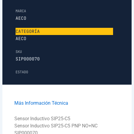
MARCA
AECO
CATEGORÍA
AECO
SKU
SIP000070
ESTADO
Más Información Técnica
Sensor Inductivo SIP25-C5
Sensor Inductivo SIP25-C5 PNP NO+NC
SIP000070