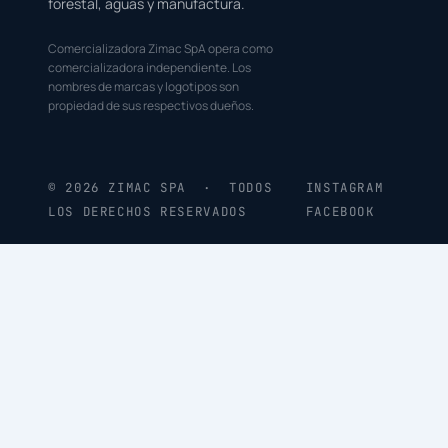
forestal, aguas y manufactura.
Comercializadora Zimac SpA opera como
comercializadora independiente. Los
nombres de marcas y logotipos son
propiedad de sus respectivos dueños.
© 2026 ZIMAC SPA · TODOS
INSTAGRAM
LOS DERECHOS RESERVADOS
FACEBOOK