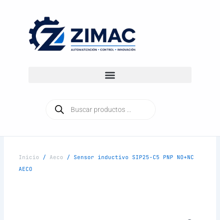
Ir
al
contenido
Búsqueda
de
productos
Inicio
/
Aeco
/ Sensor inductivo SIP25-C5 PNP NO+NC
AECO