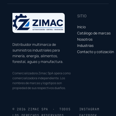
SITIO
Inicio
Catálogo de marcas
Nosotros
Distribuidor multimarca de
Industrias
suministros industriales para
Contacto y cotización
minería, energía, alimentos,
forestal, aguas y manufactura.
Comercializadora Zimac SpA opera como
comercializadora independiente. Los
nombres de marcas y logotipos son
propiedad de sus respectivos dueños.
© 2026 ZIMAC SPA · TODOS
INSTAGRAM
LOS DERECHOS RESERVADOS
FACEBOOK