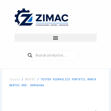
Ir
al
contenido
Búsqueda
de
productos
Inicio
/
WEBTEC
/ TESTER HIDRAULICO PORTATIL MARCA
WEBTEC MOD. DHM404B6