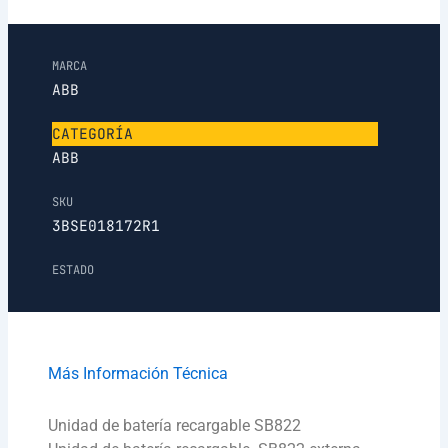
MARCA
ABB
CATEGORÍA
ABB
SKU
3BSE018172R1
ESTADO
Más Información Técnica
Unidad de batería recargable SB822