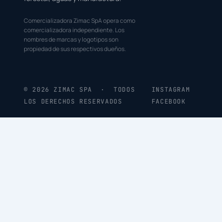
Comercializadora Zimac SpA opera como
comercializadora independiente. Los
nombres de marcas y logotipos son
propiedad de sus respectivos dueños.
© 2026 ZIMAC SPA · TODOS
INSTAGRAM
LOS DERECHOS RESERVADOS
FACEBOOK