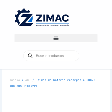
Ir
al
contenido
Búsqueda
de
productos
Inicio
/
ABB
/ Unidad de batería recargable SB822 –
ABB 3BSE018172R1