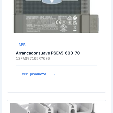
ABB
Arrancador suave PSE45-600-70
1SFA897105R7000
Ver producto →