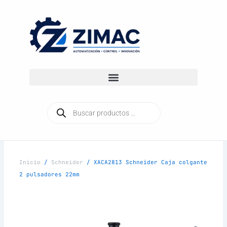
Ir
al
contenido
Búsqueda
de
productos
Inicio
/
Schneider
/ XACA2813 Schneider Caja colgante
2 pulsadores 22mm