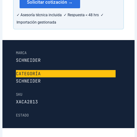
Solicitar cotización →
✓ Asesoría técnica incluida ✓ Respuesta < 48 hrs ✓
Importación gestionada
MARCA
SCHNEIDER
CATEGORÍA
SCHNEIDER
SKU
XACA2813
ESTADO