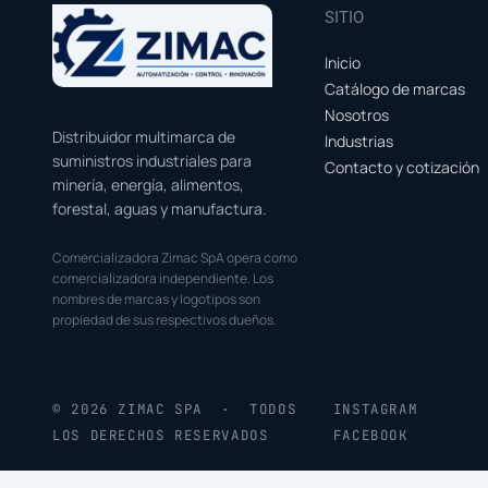
SITIO
Inicio
Catálogo de marcas
Nosotros
Distribuidor multimarca de
Industrias
suministros industriales para
Contacto y cotización
minería, energía, alimentos,
forestal, aguas y manufactura.
Comercializadora Zimac SpA opera como
comercializadora independiente. Los
nombres de marcas y logotipos son
propiedad de sus respectivos dueños.
© 2026 ZIMAC SPA · TODOS
INSTAGRAM
LOS DERECHOS RESERVADOS
FACEBOOK