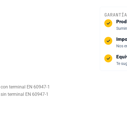
GARANTÍA
Prod
Sumini
Impo
Nos e
Equi
Te sug
² con terminal EN 60947-1
² sin terminal EN 60947-1