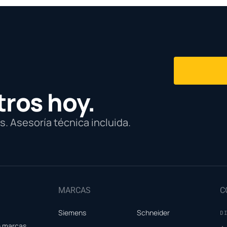
tros hoy.
. Asesoría técnica incluida.
MARCAS
C
Siemens
Schneider
D
e marcas