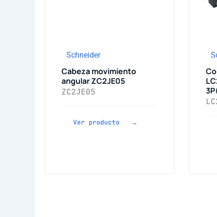
Schneider
S
Cabeza movimiento
Co
angular ZC2JE05
LC
3P
ZC2JE05
LC
Ver producto →