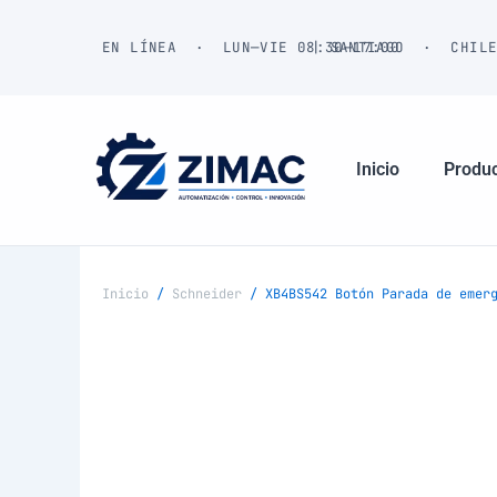
Ir
al
EN LÍNEA · LUN—VIE 08:30—17:00
| SANTIAGO · CHIL
contenido
Inicio
Produ
Inicio
/
Schneider
/ XB4BS542 Botón Parada de emerg