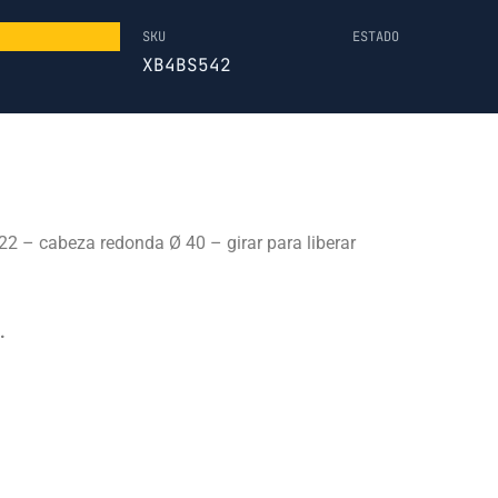
SKU
ESTADO
XB4BS542
2 – cabeza redonda Ø 40 – girar para liberar
.