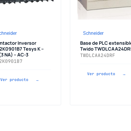
chneider
Schneider
ntactor Inversor
Base de PLC extensibl
2K0901B7 Tesys K –
Twido TWDLCAA24DR
(3 NA) – AC-3
TWDLCAA24DRF
2K0901B7
Ver producto →
Ver producto →