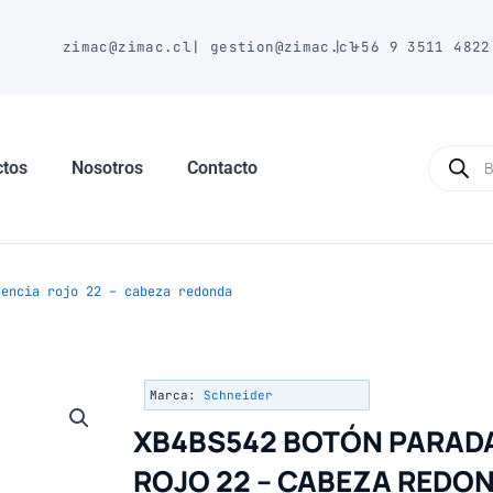
E
zimac@zimac.cl
|
gestion@zimac.cl
|
+56 9 3511 4822
Búsque
de
ctos
Nosotros
Contacto
produc
encia rojo 22 – cabeza redonda
Marca:
Schneider
XB4BS542 BOTÓN PARAD
ROJO 22 – CABEZA REDO