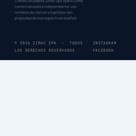
Comercializadora Zimac SpA opera como
comercializadora independiente. Los
nombres de marcas y logotipos son
propiedad de sus respectivos dueños.
© 2026 ZIMAC SPA · TODOS
INSTAGRAM
LOS DERECHOS RESERVADOS
FACEBOOK