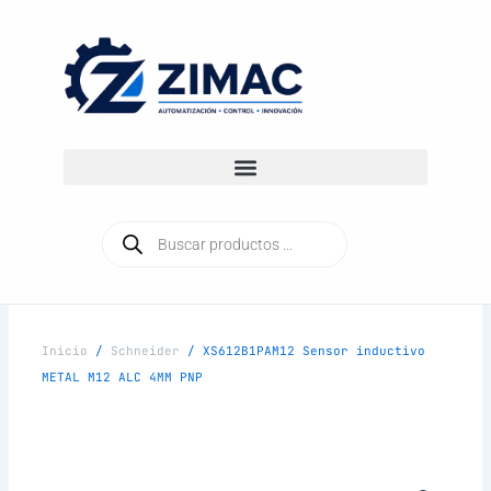
Ir
al
contenido
Búsqueda
de
productos
Inicio
/
Schneider
/ XS612B1PAM12 Sensor inductivo
METAL M12 ALC 4MM PNP