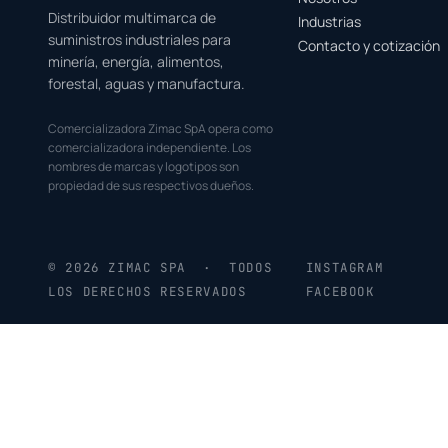
Distribuidor multimarca de
Industrias
suministros industriales para
Contacto y cotización
minería, energía, alimentos,
forestal, aguas y manufactura.
Comercializadora Zimac SpA opera como
comercializadora independiente. Los
nombres de marcas y logotipos son
propiedad de sus respectivos dueños.
© 2026 ZIMAC SPA · TODOS
INSTAGRAM
LOS DERECHOS RESERVADOS
FACEBOOK