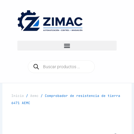
Ir
al
contenido
Búsqueda
de
productos
Inicio
/
Aemc
/ Comprobador de resistencia de tierra
6471 AEMC