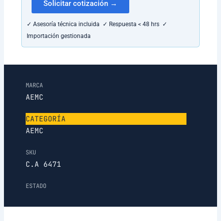
Solicitar cotización →
✓ Asesoría técnica incluida ✓ Respuesta < 48 hrs ✓
Importación gestionada
MARCA
AEMC
CATEGORÍA
AEMC
SKU
C.A 6471
ESTADO