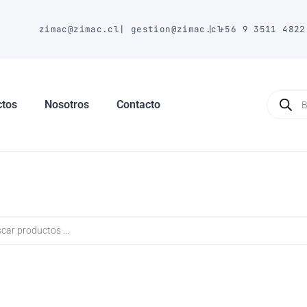
E
zimac@zimac.cl
|
gestion@zimac.cl
|
+56 9 3511 4822
Búsque
de
ctos
Nosotros
Contacto
produc
a
s