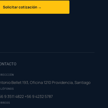
Solicitar cotización →
ONTACTO
IRECCIÓN
ntonio Bellet 193, Oficina 1210 Providencia, Santiago
ELÉFONOS
56 9 3511 4822
+56 9 4232 5787
ORREOS