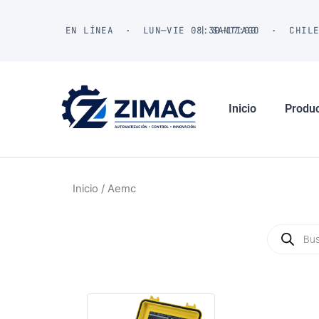
Ir
al
EN LÍNEA · LUN—VIE 08:30—17:00
| SANTIAGO · CHIL
contenido
Inicio
Produ
Inicio
/ Aemc
Búsqued
de
producto