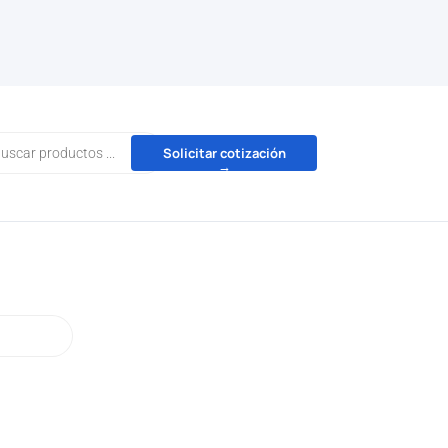
da
Solicitar cotización
→
tos