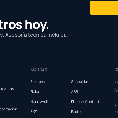
tros hoy.
. Asesoría técnica incluida.
MARCAS
C
Siemens
Schneider
D
e marcas
A
Fluke
ABB
T
Honeywell
Phoenix Contact
+
cotización
SKF
Festo
C