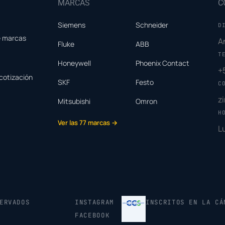
MARCAS
C
Siemens
Schneider
D
e marcas
A
Fluke
ABB
T
Honeywell
Phoenix Contact
+
cotización
SKF
Festo
C
z
Mitsubishi
Omron
H
Ver las 77 marcas →
L
ERVADOS
INSTAGRAM
INSCRITOS EN LA CÁ
FACEBOOK