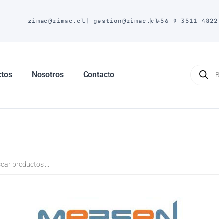
E
zimac@zimac.cl
|
gestion@zimac.cl
|
+56 9 3511 4822
Búsque
de
ctos
Nosotros
Contacto
produc
a
s