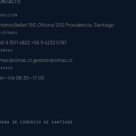
ONTACTO
IRECCIÓN
ntonio Bellet 193, Oficina 1210 Providencia, Santiago
ELÉFONOS
56 9 3511 4822
+56 9 4232 5787
ORREOS
imac@zimac.cl
gestion@zimac.cl
ORARIO
un—Vie 08:30—17:00
MARA DE COMERCIO DE SANTIAGO