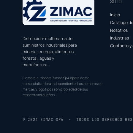
SITIO
Inicio
Catálogo d
Nosotros
Industrias
Distribuidor multimarca de
suministros industriales para
Contacto y 
minería, energía, alimentos,
forestal, aguas y
manufactura.
Comercializadora Zimac SpA opera como
comercializadora independiente. Los nombres de
marcas y logotipos son propiedad de sus
respectivos dueños.
© 2026 ZIMAC SPA · TODOS LOS DERECHOS RES