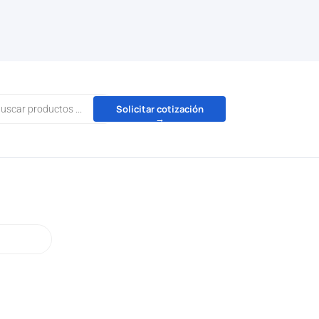
da
Solicitar cotización
→
tos