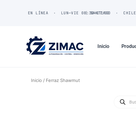
Ir
al
EN LÍNEA · LUN—VIE 08:30—17:00
| SANTIAGO · CHIL
contenido
Inicio
Produ
Inicio
/ Ferraz Shawmut
Búsqued
de
producto