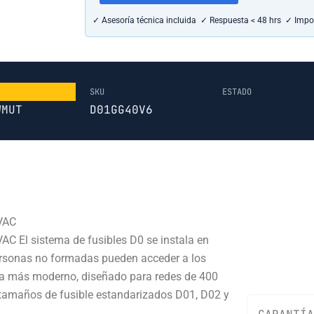
✓ Asesoría técnica incluida ✓ Respuesta < 48 hrs ✓ Impo
SKU
ESTADO
WMUT
D01GG40V6
VAC
 El sistema de fusibles D0 se instala en
ersonas no formadas pueden acceder a los
sca más moderno, diseñado para redes de 400
tamaños de fusible estandarizados D01, D02 y