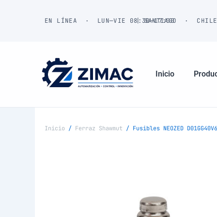
Ir
al
EN LÍNEA · LUN—VIE 08:30—17:00
| SANTIAGO · CHIL
contenido
Inicio
Produ
Inicio
/
Ferraz Shawmut
/ Fusibles NEOZED D01GG40V6