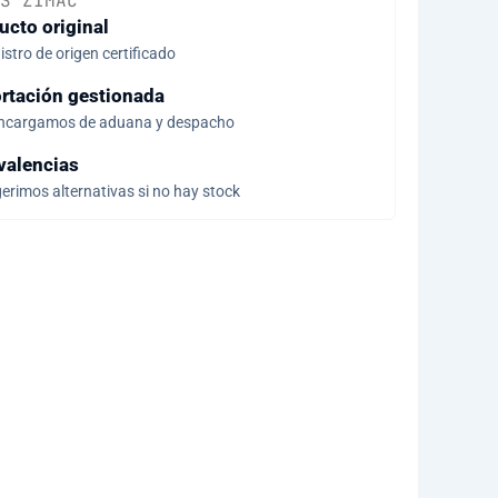
S ZIMAC
ucto original
stro de origen certificado
rtación gestionada
ncargamos de aduana y despacho
valencias
erimos alternativas si no hay stock