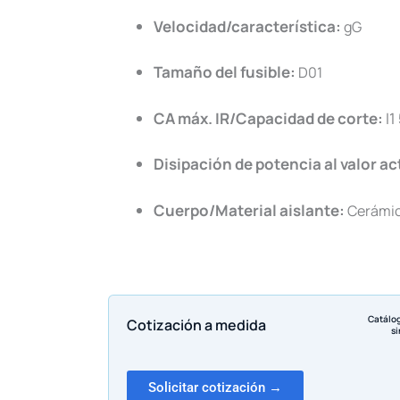
Velocidad/característica:
gG
Tamaño del fusible:
D01
CA máx. IR/Capacidad de corte:
I1
Disipación de potencia al valor a
Cuerpo/Material aislante:
Cerámi
Catálo
Cotización a medida
si
Solicitar cotización →