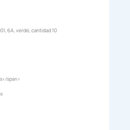
1, 6A, verde, cantidad 10
os</span>
os