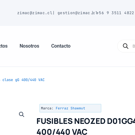
E
zimac@zimac.cl
|
gestion@zimac.cl
|
+56 9 3511 4822
Búsque
de
ctos
Nosotros
Contacto
produc
 clase gG 400/440 VAC
Marca:
Ferraz Shawmut
FUSIBLES NEOZED D01GG
400/440 VAC