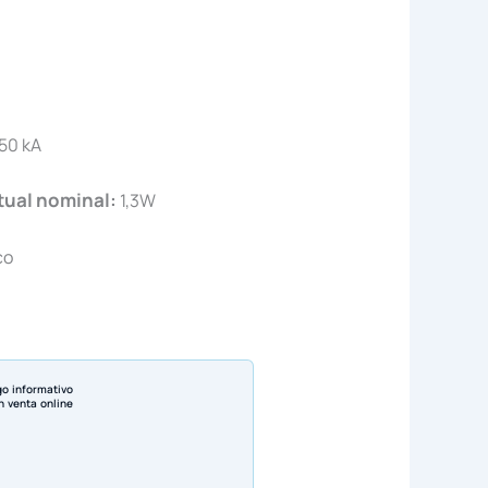
50 kA
ctual nominal:
1,3W
co
go informativo
n venta online