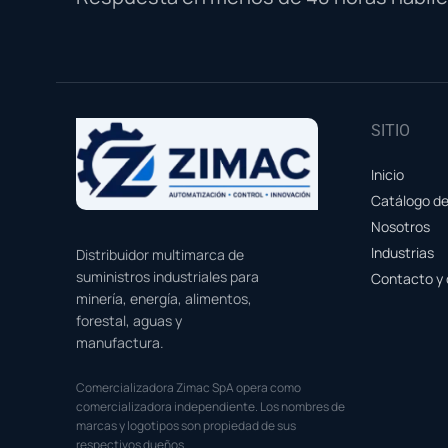
SITIO
Inicio
Catálogo d
Nosotros
Industrias
Distribuidor multimarca de
suministros industriales para
Contacto y 
minería, energía, alimentos,
forestal, aguas y
manufactura.
Comercializadora Zimac SpA opera como
comercializadora independiente. Los nombres de
marcas y logotipos son propiedad de sus
respectivos dueños.