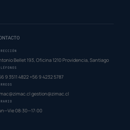
ONTACTO
IRECCIÓN
ntonio Bellet 193, Oficina 1210 Providencia, Santiago
ELÉFONOS
56 9 3511 4822
+56 9 4232 5787
ORREOS
imac@zimac.cl
gestion@zimac.cl
ORARIO
un—Vie 08:30—17:00