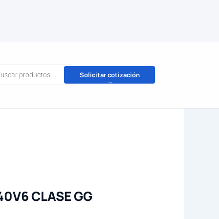
da
Solicitar cotización
→
tos
40V6 CLASE GG