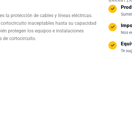
GARANTÍA
Prod
Sumini
s la protección de cables y líneas eléctricas.
 cortocircuito inaceptables hasta su capacidad
Impo
ién protegen los equipos e instalaciones
Nos e
 de cortocircuito.
Equi
Te sug