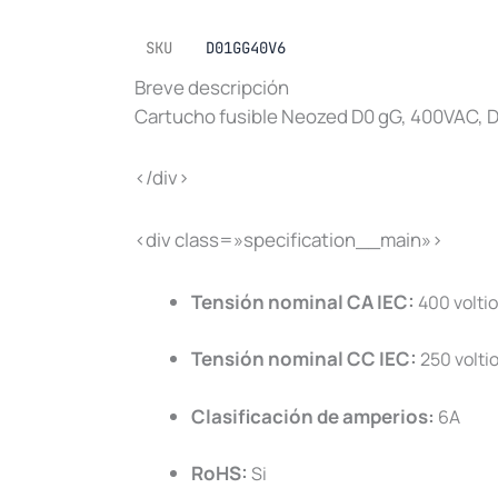
SKU
D01GG40V6
Breve descripción
Cartucho fusible Neozed D0 gG, 400VAC, D0
</div>
<div class=»specification__main»>
Tensión nominal CA IEC:
400 volti
Tensión nominal CC IEC:
250 volti
Clasificación de amperios:
6A
RoHS:
Si