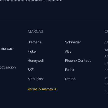
MARCAS
C
Siemens
Schneider
D
e marcas
A
Fluke
ABB
T
Honeywell
Phoenix Contact
+
cotización
SKF
Festo
C
z
Mitsubishi
Omron
H
Ver las 77 marcas →
L