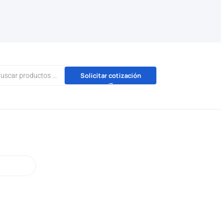
da
Solicitar cotización
→
tos