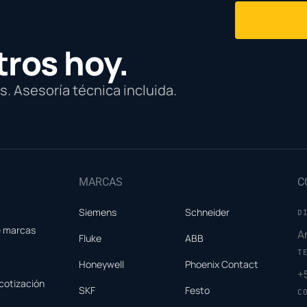
tros hoy.
. Asesoría técnica incluida.
MARCAS
C
Siemens
Schneider
D
e marcas
A
Fluke
ABB
T
Honeywell
Phoenix Contact
+
cotización
SKF
Festo
C