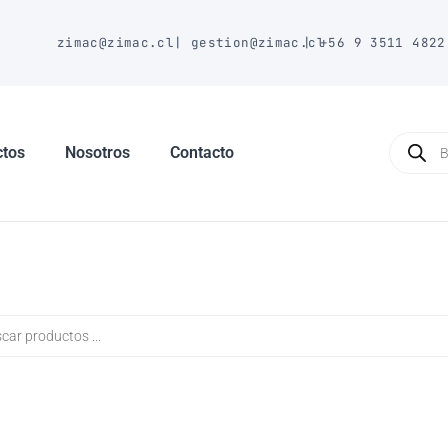
E
zimac@zimac.cl
|
gestion@zimac.cl
|
+56 9 3511 4822
Búsque
de
ctos
Nosotros
Contacto
produc
a
s