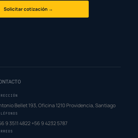
Solicitar cotización →
ONTACTO
IRECCIÓN
ntonio Bellet 193, Oficina 1210 Providencia, Santiago
ELÉFONOS
56 9 3511 4822
+56 9 4232 5787
ORREOS