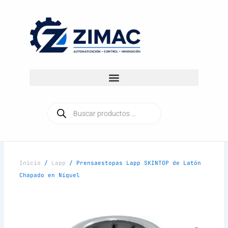
Ir
al
contenido
Búsqueda
de
productos
Inicio
/
Lapp
/ Prensaestopas Lapp SKINTOP de Latón
Chapado en Níquel