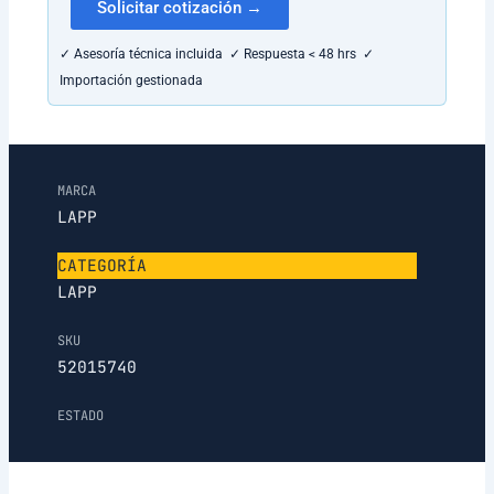
Solicitar cotización →
✓ Asesoría técnica incluida ✓ Respuesta < 48 hrs ✓
Importación gestionada
MARCA
LAPP
CATEGORÍA
LAPP
SKU
52015740
ESTADO