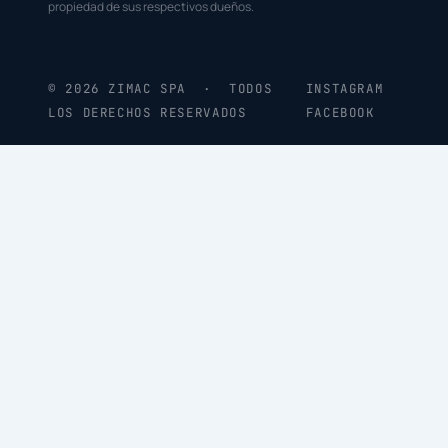
propiedad de sus respectivos dueños.
© 2026 ZIMAC SPA · TODOS
INSTAGRAM
LOS DERECHOS RESERVADOS
FACEBOOK