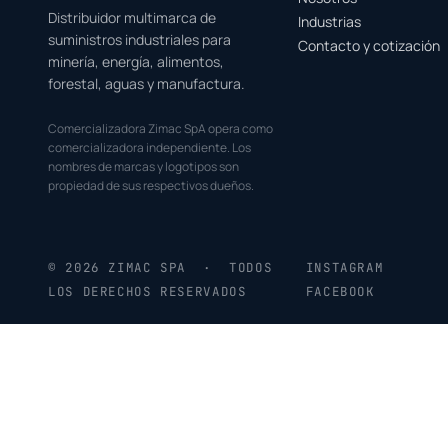
Distribuidor multimarca de
Industrias
suministros industriales para
Contacto y cotización
minería, energía, alimentos,
forestal, aguas y manufactura.
Comercializadora Zimac SpA opera como
comercializadora independiente. Los
nombres de marcas y logotipos son
propiedad de sus respectivos dueños.
© 2026 ZIMAC SPA · TODOS
INSTAGRAM
LOS DERECHOS RESERVADOS
FACEBOOK