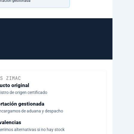
rtación gestionada
S ZIMAC
ucto original
stro de origen certificado
rtación gestionada
ncargamos de aduana y despacho
valencias
erimos alternativas si no hay stock