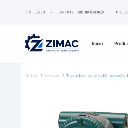
Ir
al
EN LÍNEA · LUN—VIE 08:30—17:00
| SANTIAGO · CHIL
contenido
Inicio
Produ
Inicio
/
Yokogawa
/ Transmisor de presión manométri