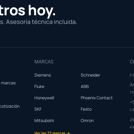
tros hoy.
. Asesoría técnica incluida.
MARCAS
C
Siemens
Schneider
D
e marcas
A
Fluke
ABB
T
Honeywell
Phoenix Contact
+
cotización
SKF
Festo
C
z
Mitsubishi
Omron
H
Ver las 77 marcas →