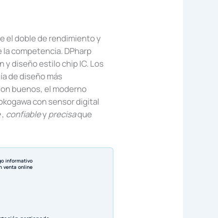
e el doble de rendimiento y
e la competencia. DPharp
n y diseño estilo chip IC. Los
ía de diseño más
son buenos, el moderno
okogawa con sensor digital
e
,
confiable
y
precisa
que
go informativo
n venta online