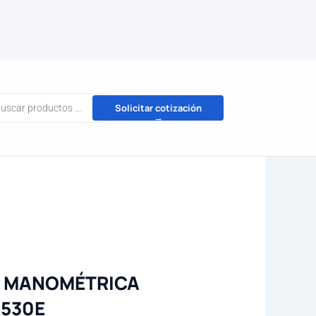
da
Solicitar cotización
→
tos
N MANOMÉTRICA
A530E