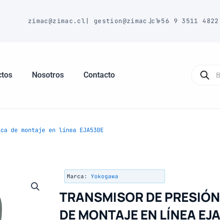
E
zimac@zimac.cl
|
gestion@zimac.cl
|
+56 9 3511 4822
Búsque
de
ctos
Nosotros
Contacto
produc
ca de montaje en línea EJA530E
Marca:
Yokogawa
TRANSMISOR DE PRESIÓ
DE MONTAJE EN LÍNEA EJ