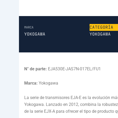
CATEGORÍA
MARCA
YOKOGAWA
YOKOGAWA
N° de parte:
EJA530E-JAS7N-017EL/FU1
Marca:
Yokogawa
La serie de transmisores EJA-E es la evolución más
Yokogawa.
Lanzado en 2012, combina la robustez y
de la serie EJX-A para ofrecer el tipo de producto