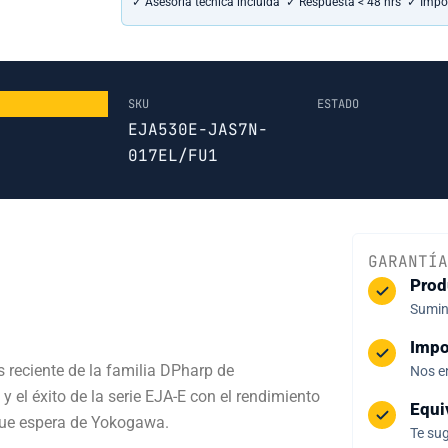
✓ Asesoría técnica incluida ✓ Respuesta < 48 hrs ✓ Impo
SKU
ESTADO
EJA530E-JAS7N-
017EL/FU1
GARANTÍA
Prod
Sumini
Impo
 reciente de la familia DPharp de
Nos e
 el éxito de la serie EJA-E con el rendimiento
Equi
 que espera de Yokogawa.
Te sug