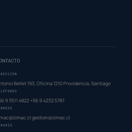
ONTACTO
IRECCIÓN
ntonio Bellet 193, Oficina 1210 Providencia, Santiago
ELÉFONOS
56 9 3511 4822
+56 9 4232 5787
ORREOS
imac@zimac.cl
gestion@zimac.cl
ORARIO