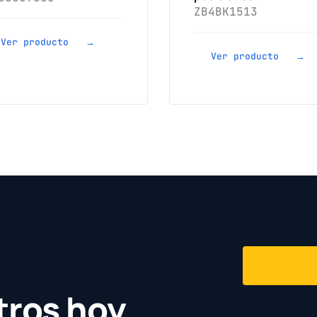
ZB4BK1513
Ver producto →
Ver producto →
tros hoy.