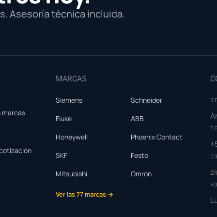
. Asesoría técnica incluida.
MARCAS
C
Siemens
Schneider
D
e marcas
A
Fluke
ABB
T
Honeywell
Phoenix Contact
+
cotización
SKF
Festo
C
z
Mitsubishi
Omron
H
Ver las 77 marcas →
L