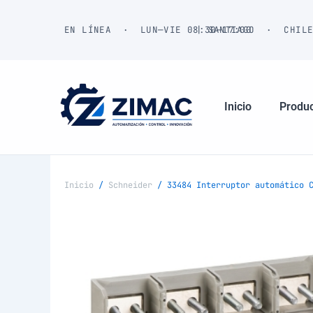
Ir
al
EN LÍNEA · LUN—VIE 08:30—17:00
| SANTIAGO · CHIL
contenido
Inicio
Produ
Inicio
/
Schneider
/ 33484 Interruptor automático C