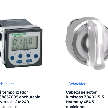
chneider
Schneider
lé temporizador
Cabeza selector
88857005 enchufable
luminoso ZB4BK1513
iversal – 24-240
Harmony XB4 3
posiciones
88857005