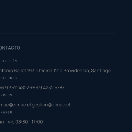
ONTACTO
IRECCIÓN
ntonio Bellet 193, Oficina 1210 Providencia, Santiago
ELÉFONOS
56 9 3511 4822
+56 9 4232 5787
ORREOS
imac@zimac.cl
gestion@zimac.cl
ORARIO
un—Vie 08:30—17:00