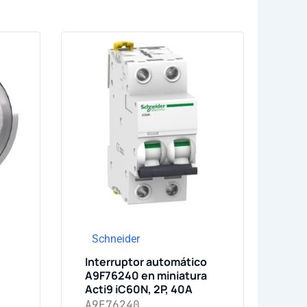
Schneider
Interruptor automático
A9F76240 en miniatura
Acti9 iC60N, 2P, 40A
A9F76240