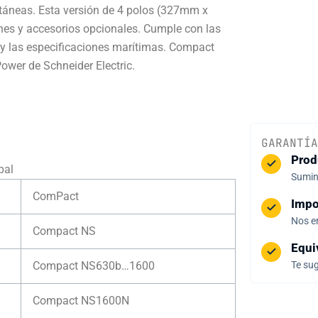
ntáneas. Esta versión de 4 polos (327mm x
es y accesorios opcionales. Cumple con las
y las especificaciones marítimas. Compact
ower de Schneider Electric.
GARANTÍA
Prod
pal
Sumini
ComPact
Impo
Nos e
Compact NS
Equi
Compact NS630b…1600
Te sug
Compact NS1600N