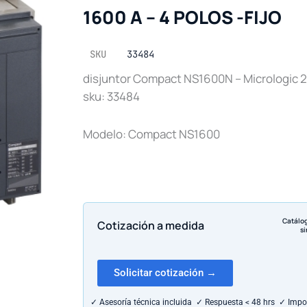
1600 A – 4 POLOS -FIJO
SKU
33484
disjuntor Compact NS1600N – Micrologic 2,
sku: 33484
Modelo: Compact NS1600
Catálo
Cotización a medida
si
Solicitar cotización →
✓ Asesoría técnica incluida ✓ Respuesta < 48 hrs ✓ Impo