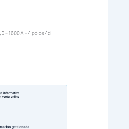
0 – 1600 A – 4 pólos 4d
go informativo
n venta online
rtación gestionada