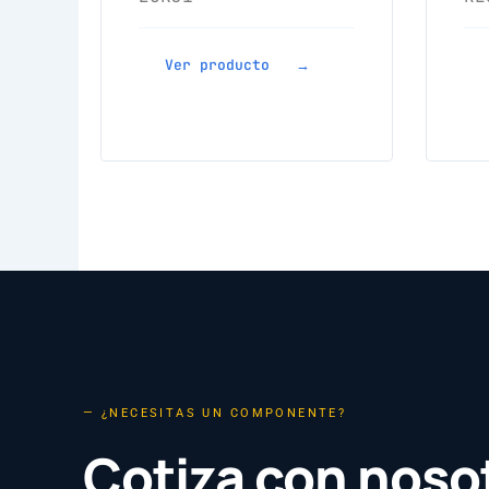
Ver producto →
— ¿NECESITAS UN COMPONENTE?
Cotiza con noso