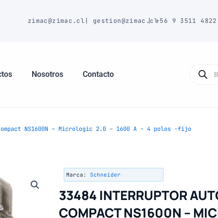
E
zimac@zimac.cl
|
gestion@zimac.cl
|
+56 9 3511 4822
Búsque
de
ctos
Nosotros
Contacto
produc
ompact NS1600N – Micrologic 2.0 – 1600 A – 4 polos -fijo
Marca:
Schneider
33484 INTERRUPTOR AU
COMPACT NS1600N – MIC