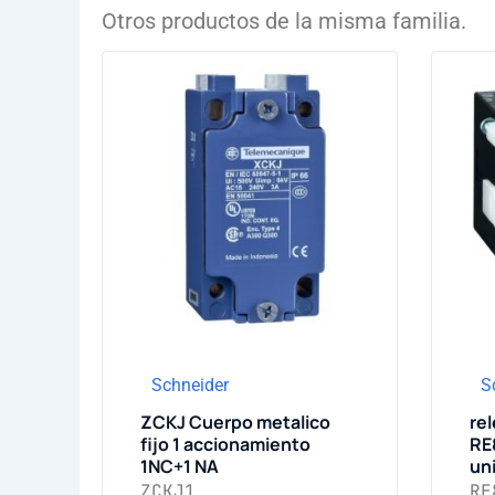
Otros productos de la misma familia.
Schneider
S
ZCKJ Cuerpo metalico
re
fijo 1 accionamiento
RE
1NC+1 NA
un
ZCKJ1
RE