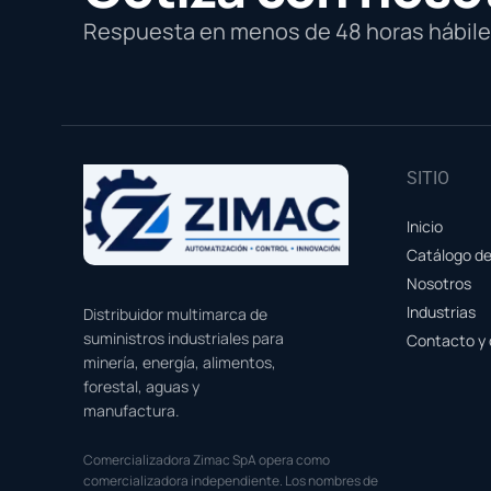
Respuesta en menos de 48 horas hábiles
SITIO
Inicio
Catálogo d
Nosotros
Industrias
Distribuidor multimarca de
suministros industriales para
Contacto y 
minería, energía, alimentos,
forestal, aguas y
manufactura.
Comercializadora Zimac SpA opera como
comercializadora independiente. Los nombres de