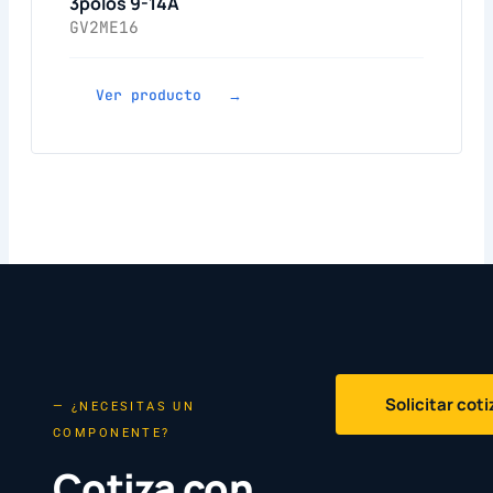
3polos 9-14A
GV2ME16
Ver producto →
Solicitar cot
— ¿NECESITAS UN
COMPONENTE?
Cotiza con