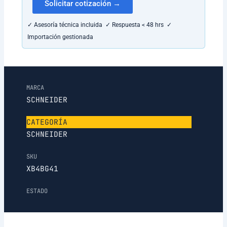
Solicitar cotización →
✓ Asesoría técnica incluida ✓ Respuesta < 48 hrs ✓
Importación gestionada
MARCA
SCHNEIDER
CATEGORÍA
SCHNEIDER
SKU
XB4BG41
ESTADO