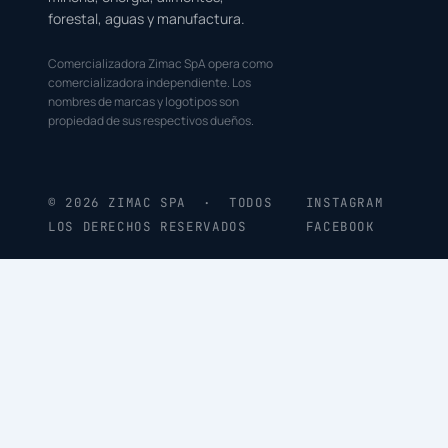
forestal, aguas y manufactura.
Comercializadora Zimac SpA opera como
comercializadora independiente. Los
nombres de marcas y logotipos son
propiedad de sus respectivos dueños.
© 2026 ZIMAC SPA · TODOS
INSTAGRAM
LOS DERECHOS RESERVADOS
FACEBOOK