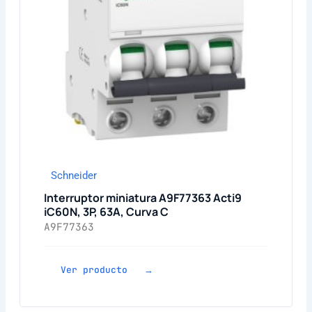
Schneider
Interruptor miniatura A9F77363 Acti9
iC60N, 3P, 63A, Curva C
A9F77363
Ver producto →