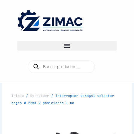
Ir
al
contenido
Búsqueda
de
productos
Inicio
/
Schneider
/ Interruptor xb4bg41 selector
negro Ø 22mm 2 posiciones 1 na