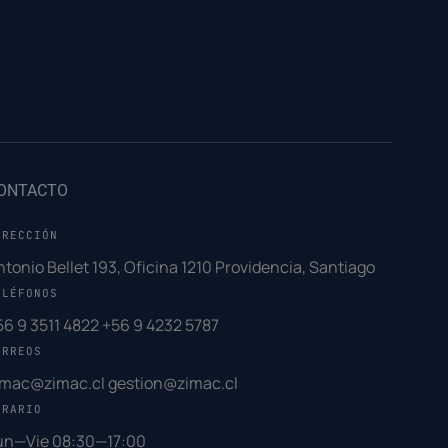
ONTACTO
IRECCIÓN
ntonio Bellet 193, Oficina 1210 Providencia, Santiago
ELÉFONOS
56 9 3511 4822
+56 9 4232 5787
ORREOS
imac@zimac.cl
gestion@zimac.cl
ORARIO
un—Vie 08:30—17:00