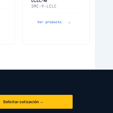
LCLC-M
SMC-9-LCLC
Ver producto →
Solicitar cotización →