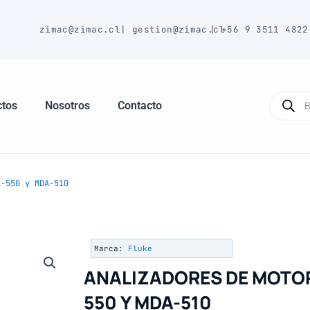
E
zimac@zimac.cl
|
gestion@zimac.cl
|
+56 9 3511 4822
Búsque
de
ctos
Nosotros
Contacto
produc
-550 y MDA-510
Marca:
Fluke
ANALIZADORES DE MOTOR
550 Y MDA-510