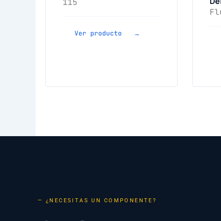
De
115
Fl
Ver producto →
— ¿NECESITAS UN COMPONENTE?