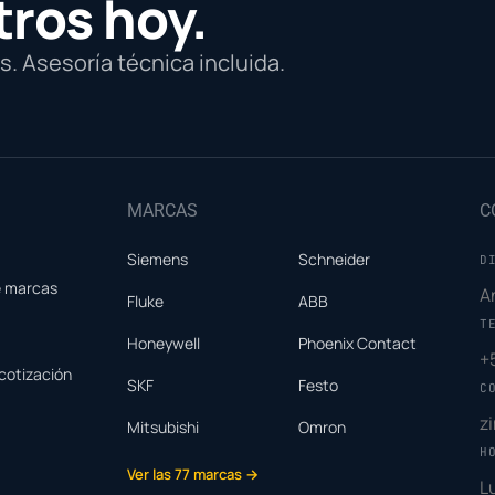
tros hoy.
. Asesoría técnica incluida.
MARCAS
C
Siemens
Schneider
D
e marcas
A
Fluke
ABB
T
Honeywell
Phoenix Contact
+
cotización
SKF
Festo
C
z
Mitsubishi
Omron
H
Ver las 77 marcas →
L