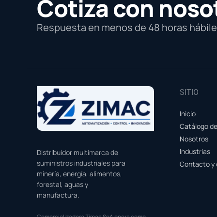
Cotiza con noso
Respuesta en menos de 48 horas hábiles
SITIO
Inicio
Catálogo d
Nosotros
Industrias
Distribuidor multimarca de
suministros industriales para
Contacto y 
minería, energía, alimentos,
forestal, aguas y
manufactura.
Comercializadora Zimac SpA opera como