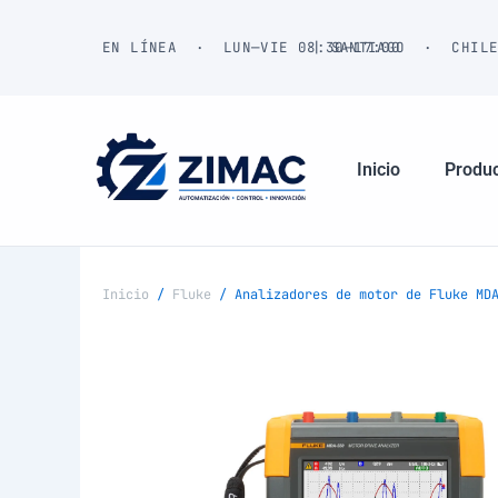
Ir
al
EN LÍNEA · LUN—VIE 08:30—17:00
| SANTIAGO · CHIL
contenido
Inicio
Produ
Inicio
/
Fluke
/ Analizadores de motor de Fluke MDA