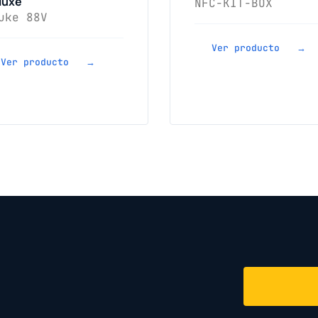
luxe
NFC-KIT-BOX
uke 88V
Ver producto →
Ver producto →