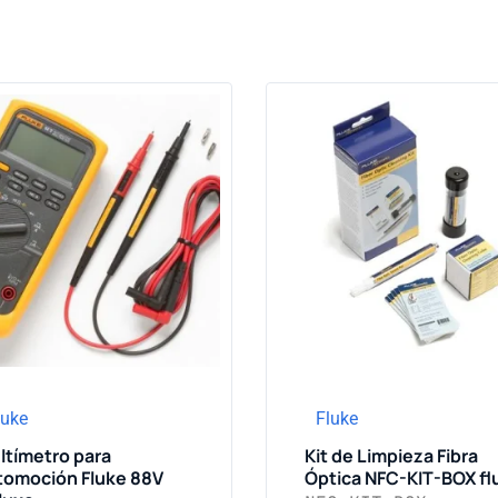
luke
Fluke
ltímetro para
Kit de Limpieza Fibra
tomoción Fluke 88V
Óptica NFC-KIT-BOX fl