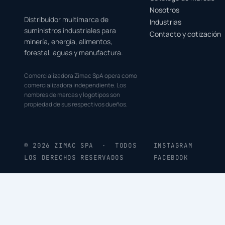
Nosotros
Distribuidor multimarca de
Industrias
suministros industriales para
Contacto y cotización
minería, energía, alimentos,
forestal, aguas y manufactura.
Comercializadora Zimac SpA opera como
comercializadora independiente. Los
nombres de marcas y logotipos son
propiedad de sus respectivos dueños.
© 2026 ZIMAC SPA · TODOS
INSTAGRAM
LOS DERECHOS RESERVADOS
FACEBOOK