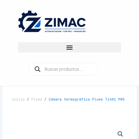
Ir
al
contenido
Búsqueda
de
productos
Inicio
/
Fluke
/ Cámara termográfica Fluke Ti401 PRO