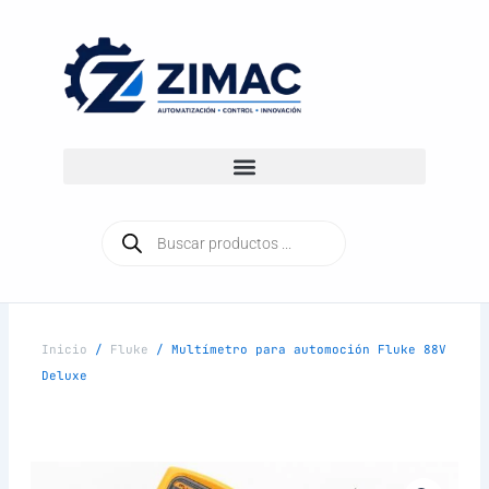
Ir
al
contenido
Búsqueda
de
productos
Inicio
/
Fluke
/ Multímetro para automoción Fluke 88V
Deluxe