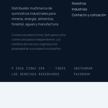
Nosotros
Distribuidor multimarca de
Industrias
suministros industriales para
Contacto y cotización
minería, energía, alimentos,
forestal, aguas y manufactura.
Comercializadora Zimac SpA opera como
comercializadora independiente. Los
nombres de marcas y logotipos son
propiedad de sus respectivos dueños.
© 2026 ZIMAC SPA · TODOS
INSTAGRAM
LOS DERECHOS RESERVADOS
FACEBOOK