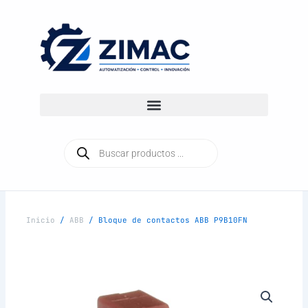
Ir
al
contenido
Búsqueda
de
productos
Inicio
/
ABB
/ Bloque de contactos ABB P9B10FN