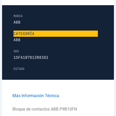
MARCA
ABB
CATEGORÍA
ABB
SKU
1SFA187013R8301
ESTADO
Más Información Técnica
Bloque de contactos ABB P9B10FN