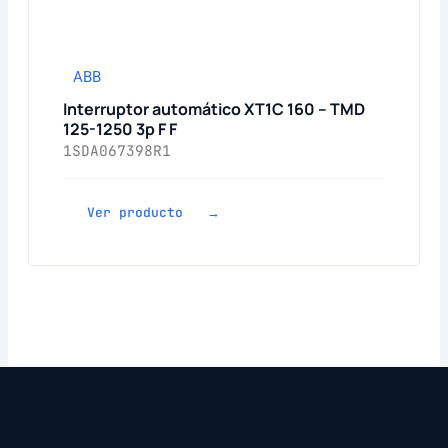
ABB
Interruptor automático XT1C 160 – TMD
125-1250 3p F F
1SDA067398R1
Ver producto →