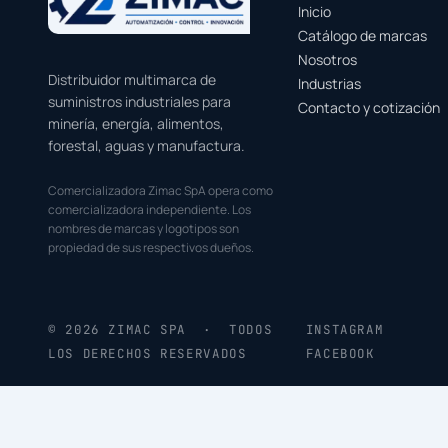
Inicio
Catálogo de marcas
Nosotros
Distribuidor multimarca de
Industrias
suministros industriales para
Contacto y cotización
minería, energía, alimentos,
forestal, aguas y manufactura.
Comercializadora Zimac SpA opera como
comercializadora independiente. Los
nombres de marcas y logotipos son
propiedad de sus respectivos dueños.
© 2026 ZIMAC SPA · TODOS
INSTAGRAM
LOS DERECHOS RESERVADOS
FACEBOOK