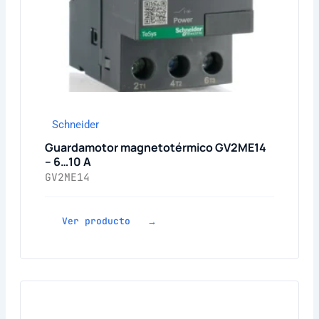
Schneider
Guardamotor magnetotérmico GV2ME14
– 6…10 A
GV2ME14
Ver producto →