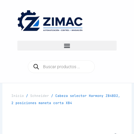
Ir
al
contenido
Búsqueda
de
productos
Inicio
/
Schneider
/ Cabeza selector Harmony ZB4BD2,
2 posiciones maneta corta XB4