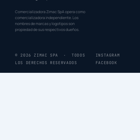
Comercializadora Zimac SpA opera como
comercializadora independiente. Los
nombres de marcas y logotipos son
propiedad de sus respectivos dueños.
© 2026 ZIMAC SPA · TODOS
INSTAGRAM
LOS DERECHOS RESERVADOS
FACEBOOK