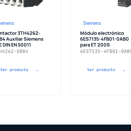
iemens
Siemens
ntactor 3TH4262-
Módulo electrónico
B4 Auxiliar Siemens
6ES7135-4FB01-0AB0
E DIN EN 50011
para ET 200S
H4262-0BB4
6ES7135-4FB01-0AB
Ver producto →
Ver producto →