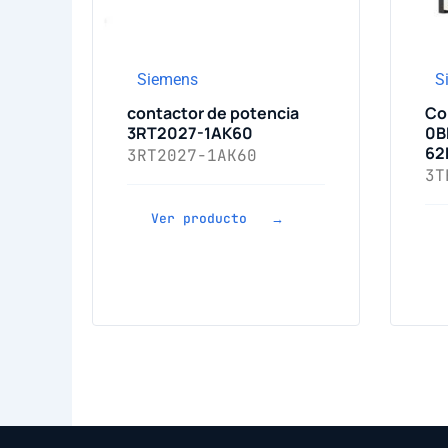
Siemens
S
contactor de potencia
Co
3RT2027-1AK60
0B
62
3RT2027-1AK60
3T
Ver producto →