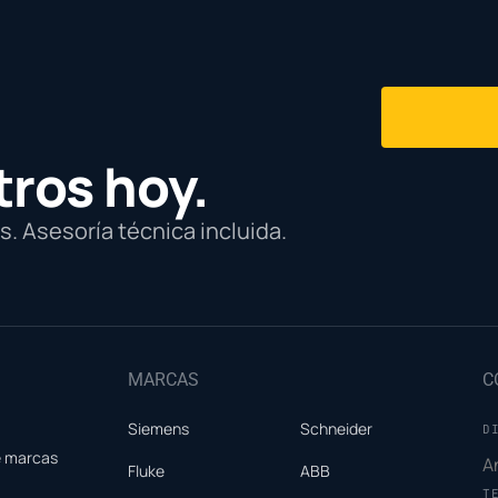
tros hoy.
. Asesoría técnica incluida.
MARCAS
C
Siemens
Schneider
D
e marcas
A
Fluke
ABB
T