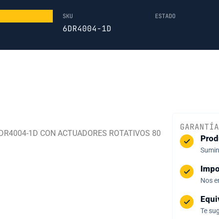
SKU
ESTADO
6DR4004-1D
GARANTÍA
DR4004-1D CON ACTUADORES ROTATIVOS 80
Prod
Sumini
Impo
Nos e
Equi
Te sug