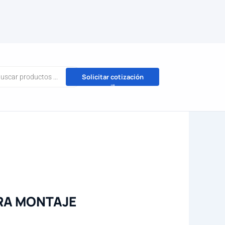
da
Solicitar cotización
→
tos
RA MONTAJE