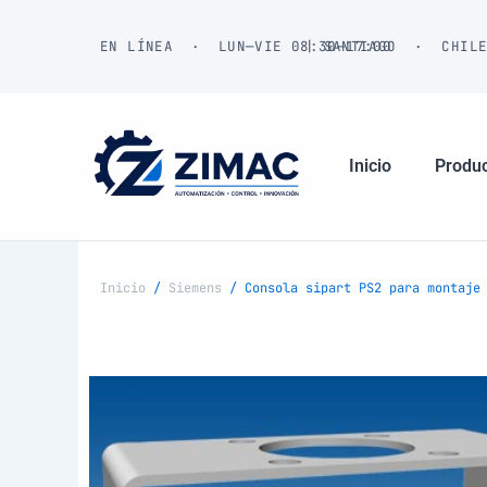
Ir
al
EN LÍNEA · LUN—VIE 08:30—17:00
| SANTIAGO · CHIL
contenido
Inicio
Produ
Inicio
/
Siemens
/ Consola sipart PS2 para montaje 