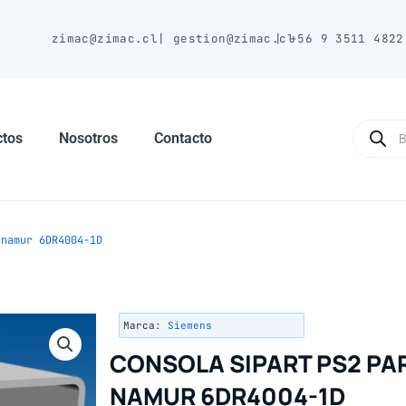
E
zimac@zimac.cl
|
gestion@zimac.cl
|
+56 9 3511 4822
Búsque
de
ctos
Nosotros
Contacto
produc
namur 6DR4004-1D
Marca:
Siemens
CONSOLA SIPART PS2 PA
NAMUR 6DR4004-1D