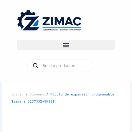
Ir
al
contenido
Búsqueda
de
productos
Inicio
/
Siemens
/ Módulo de expansión programable
Siemens 6ES7332-5HB01