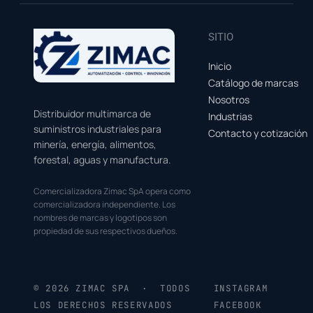
SITIO
Inicio
Catálogo de marcas
Nosotros
Distribuidor multimarca de
Industrias
suministros industriales para
Contacto y cotización
minería, energía, alimentos,
forestal, aguas y manufactura.
Comercializadora Zimac SpA opera como
comercializadora independiente. Los
nombres de marcas y logotipos son
propiedad de sus respectivos dueños.
© 2026 ZIMAC SPA · TODOS
INSTAGRAM
LOS DERECHOS RESERVADOS
FACEBOOK