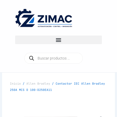
Ir
al
contenido
Búsqueda
de
productos
Inicio
/
Allen Bradley
/ Contactor IEC Allen Bradley
250A MCS D 100-D250EA11