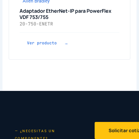
Allen Bradley
Adaptador EtherNet-IP para PowerFlex
VDF 753/755
20-750-ENETR
Ver producto →
Solicitar cot
— ¿NECESITAS UN
COMPONENTE?