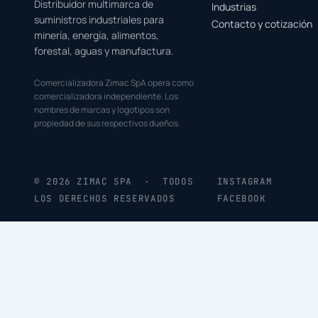
Distribuidor multimarca de
Industrias
suministros industriales para
Contacto y cotización
minería, energía, alimentos,
forestal, aguas y manufactura.
Comercializadora Zimac SpA opera como
comercializadora independiente. Los
nombres de marcas y logotipos son
propiedad de sus respectivos dueños.
© 2026 ZIMAC SPA · TODOS
INSTAGRAM
LOS DERECHOS RESERVADOS
FACEBOOK