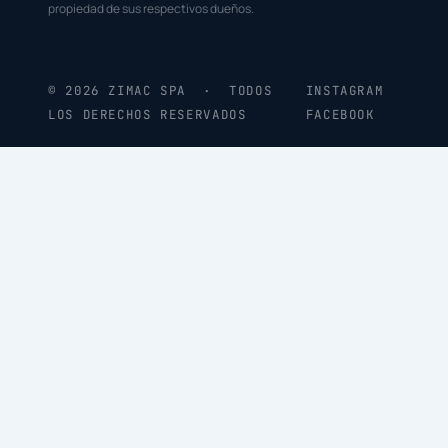
propiedad de sus respectivos dueños.
© 2026 ZIMAC SPA · TODOS
INSTAGRAM
LOS DERECHOS RESERVADOS
FACEBOOK