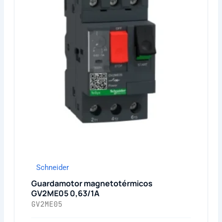
Schneider
Guardamotor magnetotérmicos
GV2ME05 0,63/1A
GV2ME05