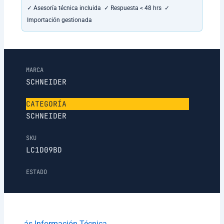
✓ Asesoría técnica incluida ✓ Respuesta < 48 hrs ✓
Importación gestionada
MARCA
SCHNEIDER
CATEGORÍA
SCHNEIDER
SKU
LC1D09BD
ESTADO
ás Información Técnica