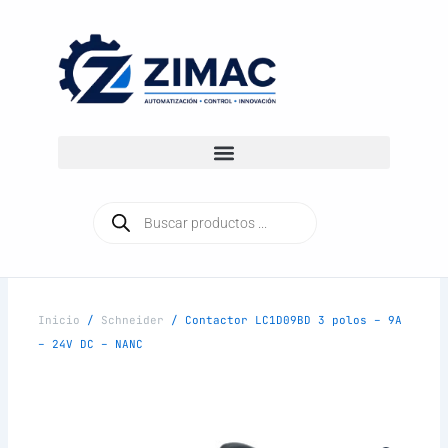
Ir
al
contenido
Búsqueda
de
productos
Inicio
/
Schneider
/ Contactor LC1D09BD 3 polos – 9A
– 24V DC – NANC