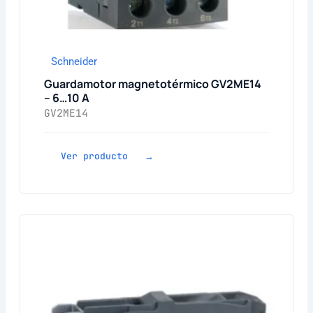
Schneider
Guardamotor magnetotérmico GV2ME14
– 6…10 A
GV2ME14
Ver producto →