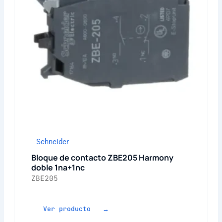
Schneider
Bloque de contacto ZBE205 Harmony
doble 1na+1nc
ZBE205
Ver producto →