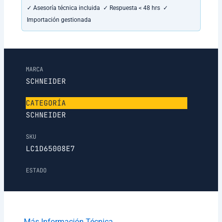
✓ Asesoría técnica incluida ✓ Respuesta < 48 hrs ✓
Importación gestionada
MARCA
SCHNEIDER
CATEGORÍA
SCHNEIDER
SKU
LC1D65008E7
ESTADO
Más Información Técnica