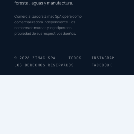
forestal, aguas y manufactura.
Comercializadora Zimac SpA opera como
comercializadora independiente. Los
nombres de marcas y logotipos son
propiedad de sus respectivos dueños.
© 2026 ZIMAC SPA · TODOS
INSTAGRAM
LOS DERECHOS RESERVADOS
FACEBOOK