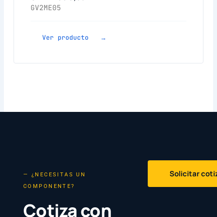
GV2ME05
Ver producto →
Solicitar cot
— ¿NECESITAS UN
COMPONENTE?
Cotiza con