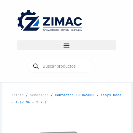
Ir
al
contenido
Búsqueda
de
productos
Inicio
/
Schneider
/ Contactor LC1D65008E7 Tesys Deca
– 4P(2 NA + 2 NF)