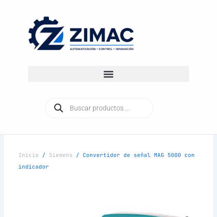
Ir
al
contenido
Búsqueda
de
productos
Inicio
/
Siemens
/ Convertidor de señal MAG 5000 con
indicador