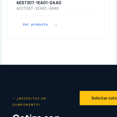
6ES7307-1EA01-0AA0
6ES7307-1EA01-0AA0
Ver producto →
Solicitar cot
— ¿NECESITAS UN
COMPONENTE?