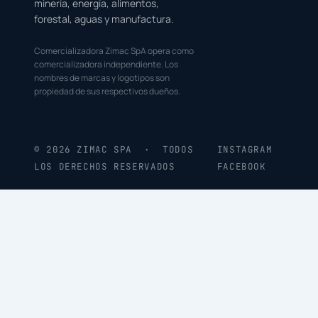
minería, energía, alimentos,
forestal, aguas y manufactura.
Comercializadora Zimac SpA opera como
comercializadora independiente. Los
nombres de marcas y logotipos son
propiedad de sus respectivos dueños.
© 2026 ZIMAC SPA · TODOS
INSTAGRAM
LOS DERECHOS RESERVADOS
FACEBOOK