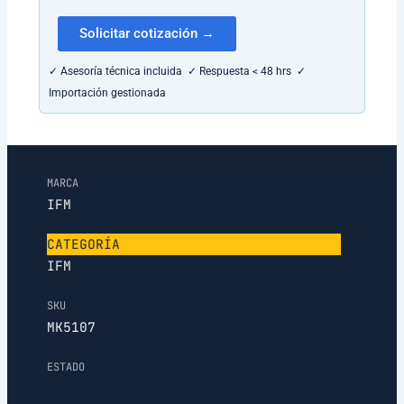
Solicitar cotización →
✓ Asesoría técnica incluida ✓ Respuesta < 48 hrs ✓
Importación gestionada
MARCA
IFM
CATEGORÍA
IFM
SKU
MK5107
ESTADO