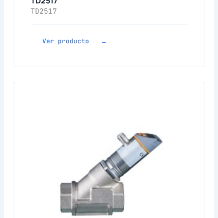
TD2517
TD2517
Ver producto →