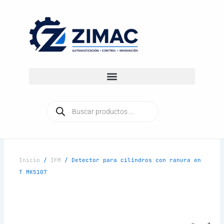
Ir
al
contenido
Búsqueda
de
productos
Inicio
/
IFM
/ Detector para cilindros con ranura en
T MK5107