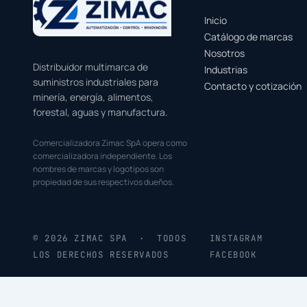
Inicio
Catálogo de marcas
Nosotros
Distribuidor multimarca de
Industrias
suministros industriales para
Contacto y cotización
minería, energía, alimentos,
forestal, aguas y manufactura.
Comercializadora Zimac SpA opera como
comercializadora independiente. Los
nombres de marcas y logotipos son
propiedad de sus respectivos dueños.
© 2026 ZIMAC SPA · TODOS
INSTAGRAM
LOS DERECHOS RESERVADOS
FACEBOOK