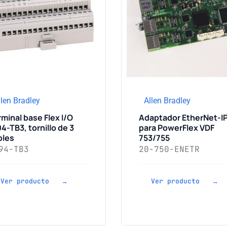
llen Bradley
Allen Bradley
minal base Flex I/O
Adaptador EtherNet-I
4-TB3, tornillo de 3
para PowerFlex VDF
bles
753/755
94-TB3
20-750-ENETR
Ver producto →
Ver producto →