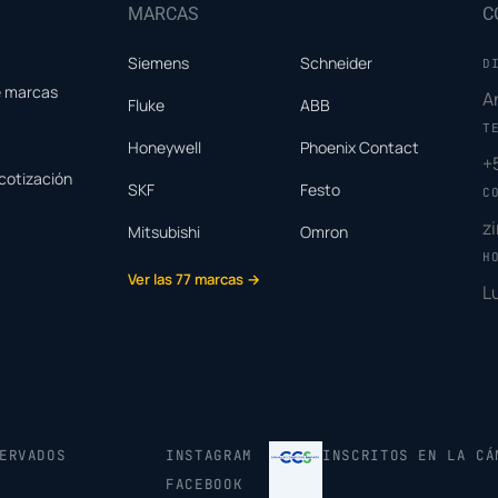
MARCAS
C
Siemens
Schneider
D
e marcas
A
Fluke
ABB
T
Honeywell
Phoenix Contact
+
cotización
SKF
Festo
C
z
Mitsubishi
Omron
H
Ver las 77 marcas →
L
ERVADOS
INSTAGRAM
INSCRITOS EN LA CÁ
FACEBOOK