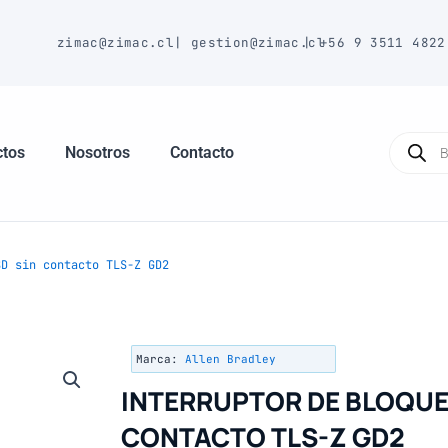
E
zimac@zimac.cl
|
gestion@zimac.cl
|
+56 9 3511 4822
Búsque
de
ctos
Nosotros
Contacto
produc
D sin contacto TLS-Z GD2
Marca:
Allen Bradley
INTERRUPTOR DE BLOQUE
CONTACTO TLS-Z GD2