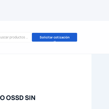
da
Solicitar cotización
→
tos
O OSSD SIN