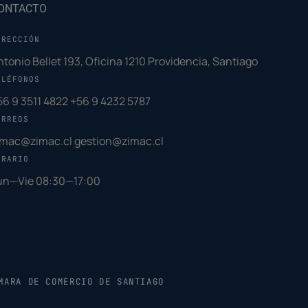
ONTACTO
IRECCIÓN
ntonio Bellet 193, Oficina 1210 Providencia, Santiago
ELÉFONOS
56 9 3511 4822
+56 9 4232 5787
ORREOS
imac@zimac.cl
gestion@zimac.cl
ORARIO
un—Vie 08:30—17:00
MARA DE COMERCIO DE SANTIAGO