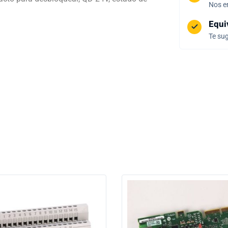
Nos e
Equi
Te sug