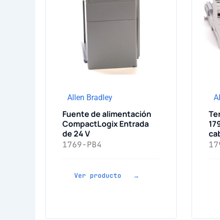
Allen Bradley
A
Fuente de alimentación
Ter
CompactLogix Entrada
179
de 24 V
ca
1769-PB4
17
Ver producto →