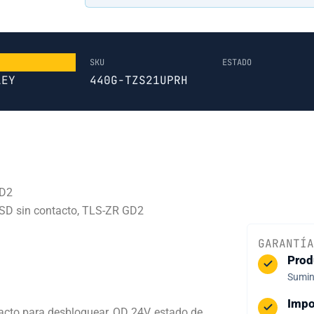
SKU
ESTADO
LEY
440G-TZS21UPRH
GD2
OSSD sin contacto, TLS-ZR GD2
GARANTÍA
Prod
Sumini
Impo
cto para desbloquear, QD 24V, estado de