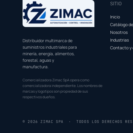
SITIO
Inicio
Catálogo d
Nosotros
Industrias
Distribuidor multimarca de
suministros industriales para
Contacto y 
minería, energía, alimentos,
forestal, aguas y
manufactura.
Comercializadora Zimac SpA opera como
comercializadora independiente. Los nombres de
marcas y logotipos son propiedad de sus
respectivos dueños.
© 2026 ZIMAC SPA · TODOS LOS DERECHOS RES