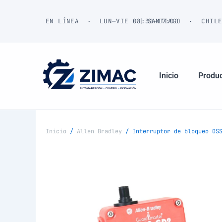
Ir
al
EN LÍNEA · LUN—VIE 08:30—17:00
| SANTIAGO · CHIL
contenido
Inicio
Produ
Inicio
/
Allen Bradley
/ Interruptor de bloqueo OSS