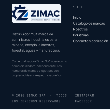
SITIO
Inicio
Catálogo de marcas
Nosotros
Distribuidor multimarca de
Industrias
suministros industriales para
Contacto y cotización
minería, energía, alimentos,
forestal, aguas y manufactura.
Comercializadora Zimac SpA opera como
comercializadora independiente. Los
nombres de marcas y logotipos son
propiedad de sus respectivos dueños.
© 2026 ZIMAC SPA · TODOS
INSTAGRAM
LOS DERECHOS RESERVADOS
FACEBOOK