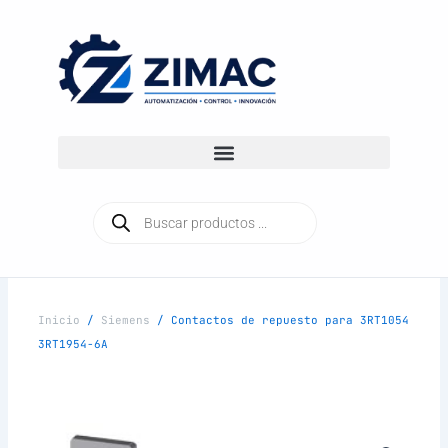
Ir
al
contenido
Búsqueda
de
productos
Inicio
/
Siemens
/ Contactos de repuesto para 3RT1054
3RT1954-6A