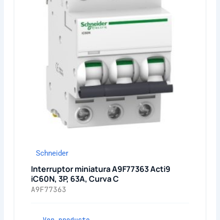
Schneider
Interruptor miniatura A9F77363 Acti9
iC60N, 3P, 63A, Curva C
A9F77363
Ver producto →