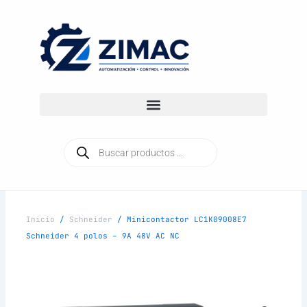
Ir
al
contenido
Búsqueda
de
productos
Inicio
/
Schneider
/ Minicontactor LC1K09008E7
Schneider 4 polos – 9A 48V AC NC