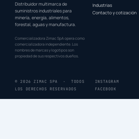
Distribuidor multimarca de
Industrias
suministros industriales para
Contacto y cotización
minería, energía, alimentos,
forestal, aguas y manufactura.
Comercializadora Zimac SpA opera como
comercializadora independiente. Los
nombres de marcas y logotipos son
propiedad de sus respectivos dueños.
© 2026 ZIMAC SPA · TODOS
INSTAGRAM
LOS DERECHOS RESERVADOS
FACEBOOK