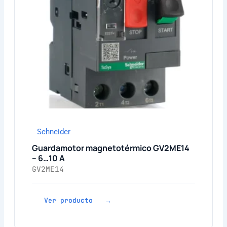
Schneider
Guardamotor magnetotérmico GV2ME14
– 6…10 A
GV2ME14
Ver producto →