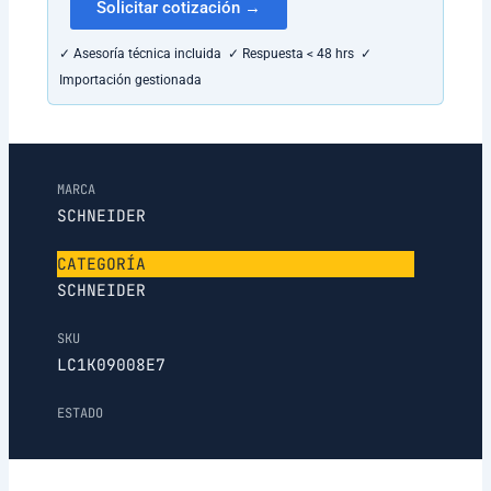
Solicitar cotización →
✓ Asesoría técnica incluida ✓ Respuesta < 48 hrs ✓
Importación gestionada
MARCA
SCHNEIDER
CATEGORÍA
SCHNEIDER
SKU
LC1K09008E7
ESTADO