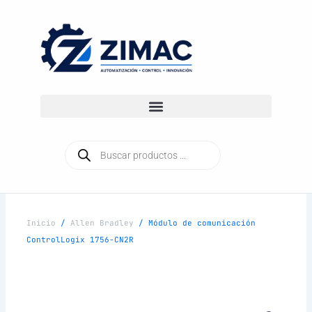
Ir
al
contenido
Búsqueda
de
productos
Inicio
/
Allen Bradley
/ Módulo de comunicación
ControlLogix 1756-CN2R