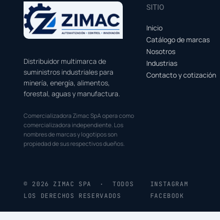
SITIO
Inicio
Catálogo de marcas
Nosotros
Distribuidor multimarca de
Industrias
suministros industriales para
Contacto y cotización
minería, energía, alimentos,
forestal, aguas y manufactura.
Comercializadora Zimac SpA opera como
comercializadora independiente. Los
nombres de marcas y logotipos son
propiedad de sus respectivos dueños.
© 2026 ZIMAC SPA · TODOS
INSTAGRAM
LOS DERECHOS RESERVADOS
FACEBOOK