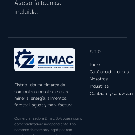
Asesoría técnica
incluida.
SITIO
Inicio
Catálogo de marcas
Nosotros
Distribuidor multimarca de
Industrias
suministros industriales para
Contacto y cotización
minería, energía, alimentos,
forestal, aguas y manufactura.
Comercializadora Zimac SpA opera como
comercializadora independiente. Los
nombres de marcas y logotipos son