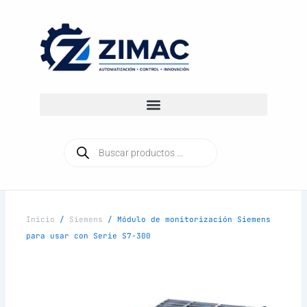
Ir
al
contenido
Búsqueda
de
productos
Inicio
/
Siemens
/ Módulo de monitorización Siemens
para usar con Serie S7-300