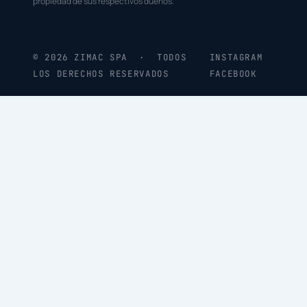
propiedad de sus respectivos dueños.
© 2026 ZIMAC SPA · TODOS
INSTAGRAM
LOS DERECHOS RESERVADOS
FACEBOOK