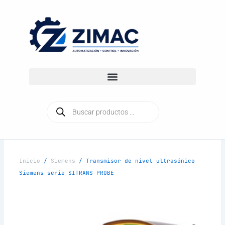
Ir
al
contenido
Búsqueda
de
productos
Inicio
/
Siemens
/ Transmisor de nivel ultrasónico
Siemens serie SITRANS PROBE