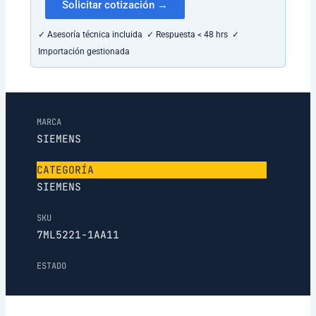
Solicitar cotización →
✓ Asesoría técnica incluida ✓ Respuesta < 48 hrs ✓
Importación gestionada
MARCA
SIEMENS
CATEGORÍA
SIEMENS
SKU
7ML5221-1AA11
ESTADO