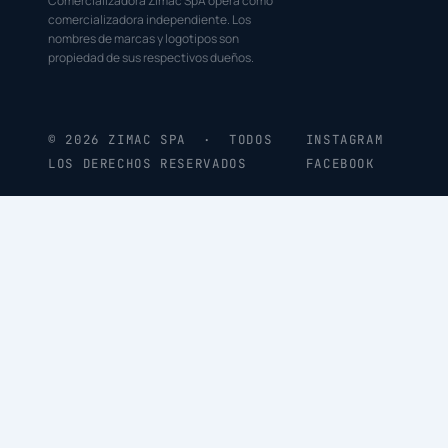
Comercializadora Zimac SpA opera como
comercializadora independiente. Los
nombres de marcas y logotipos son
propiedad de sus respectivos dueños.
© 2026 ZIMAC SPA · TODOS
INSTAGRAM
LOS DERECHOS RESERVADOS
FACEBOOK