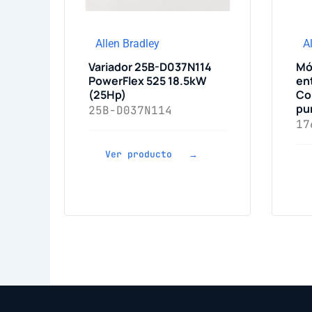
Allen Bradley
A
Variador 25B-D037N114
Mó
PowerFlex 525 18.5kW
en
(25Hp)
Co
pu
25B-D037N114
17
Ver producto →