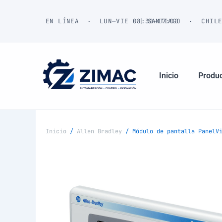
Ir
al
EN LÍNEA · LUN—VIE 08:30—17:00
| SANTIAGO · CHIL
contenido
Inicio
Produ
Inicio
/
Allen Bradley
/ Módulo de pantalla PanelV