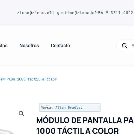
E
zimac@zimac.cl
|
gestion@zimac.cl
|
+56 9 3511 4822
Búsque
de
ctos
Nosotros
Contacto
produc
iew Plus 1000 táctil a color
Marca:
Allen Bradley
MÓDULO DE PANTALLA PA
1000 TÁCTIL A COLOR