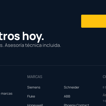
tros hoy.
. Asesoría técnica incluida.
MARCAS
C
Siemens
Schneider
D
e marcas
A
Fluke
ABB
T
Honeywell
Phoenix Contact