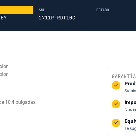
SKU
ESTADO
LEY
2711P-RDT10C
olor
olor
GARANTÍA
Prod
Sumini
de 10,4 pulgadas.
Impo
Nos e
Equi
Te sug