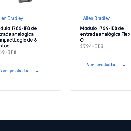
llen Bradley
Allen Bradley
dulo 1769-IF8 de
Módulo 1794-IE8 de
trada analógica
entrada analógica Flex 
mpactLogix de 8
O
ntos
1794-IE8
69-IF8
Ver producto →
Ver producto →