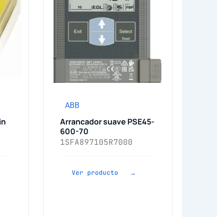
ABB
in
Arrancador suave PSE45-
600-70
1SFA897105R7000
Ver producto →