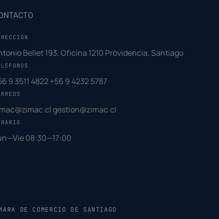
ONTACTO
IRECCIÓN
ntonio Bellet 193, Oficina 1210 Providencia, Santiago
ELÉFONOS
56 9 3511 4822
+56 9 4232 5787
ORREOS
imac@zimac.cl
gestion@zimac.cl
ORARIO
un—Vie 08:30—17:00
MARA DE COMERCIO DE SANTIAGO