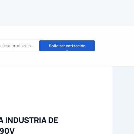
da
Solicitar cotización
→
tos
A INDUSTRIA DE
690V