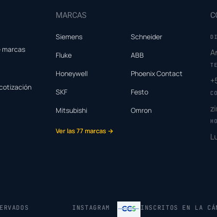
MARCAS
C
Siemens
Schneider
D
e marcas
A
Fluke
ABB
T
Honeywell
Phoenix Contact
+
cotización
SKF
Festo
C
z
Mitsubishi
Omron
H
Ver las 77 marcas →
L
ERVADOS
INSTAGRAM
INSCRITOS EN LA CÁ