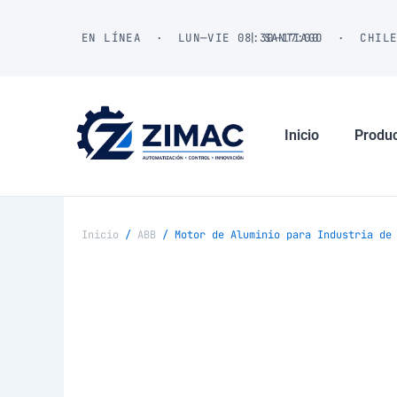
Ir
al
EN LÍNEA · LUN—VIE 08:30—17:00
| SANTIAGO · CHIL
contenido
Inicio
Produ
Inicio
/
ABB
/ Motor de Aluminio para Industria de 