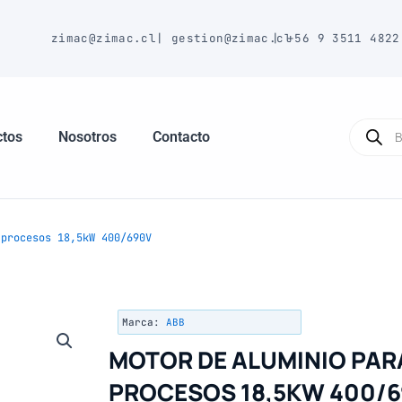
E
zimac@zimac.cl
|
gestion@zimac.cl
|
+56 9 3511 4822
Búsque
de
ctos
Nosotros
Contacto
produc
procesos 18,5kW 400/690V
Marca:
ABB
MOTOR DE ALUMINIO PAR
PROCESOS 18,5KW 400/