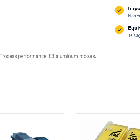
Impo
Nos e
Equi
Te sug
 Process performance IE3 aluminum motors,