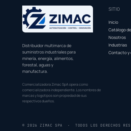
SITIO
Inicio
Catálogo d
Nosotros
Industrias
Distribuidor multimarca de
suministros industriales para
Contacto y 
minería, energía, alimentos,
forestal, aguas y
manufactura.
Comercializadora Zimac SpA opera como
comercializadora independiente. Los nombres de
marcas y logotipos son propiedad de sus
respectivos dueños.
© 2026 ZIMAC SPA · TODOS LOS DERECHOS RES