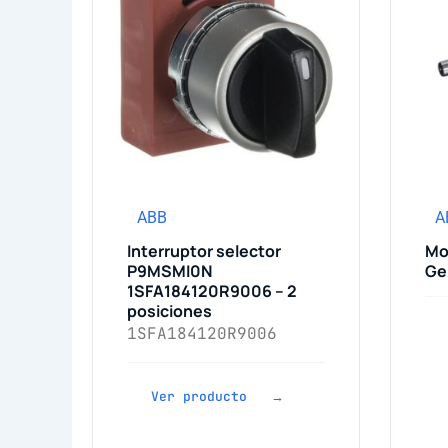
ABB
A
Interruptor selector
Mo
P9MSMI0N
Ge
1SFA184120R9006 – 2
posiciones
1SFA184120R9006
Ver producto →