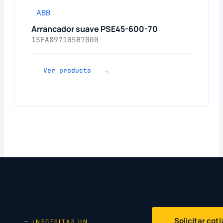
ABB
Arrancador suave PSE45-600-70
1SFA897105R7000
Ver producto →
Solicitar cot
— ¿NECESITAS UN