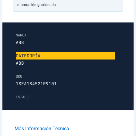
Importación gestionada
MARCA
ABB
CATEGORÍA
ABB
SKU
1SFA184521R9101
ESTADO
Más Información Técnica