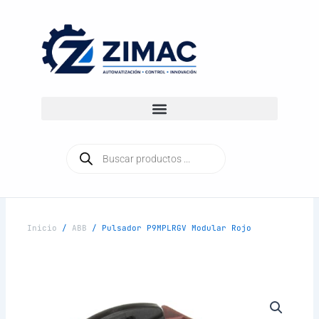
Ir
al
contenido
Búsqueda
de
productos
Inicio
/
ABB
/ Pulsador P9MPLRGV Modular Rojo