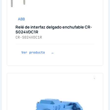
ABB
Relé de interfaz delgado enchufable CR-
S024VDC1R
CR-S024VDC1R
Ver producto →