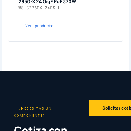
2960-X 24 GigE PoE 370W
WS-C2960X-24PS-L
Ver producto →
Solicitar cot
— ¿NECESITAS UN
COMPONENTE?
Cotiza con