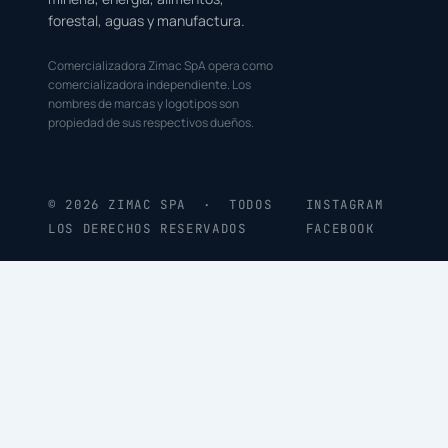
forestal, aguas y manufactura.
Comercializadora Zimac SpA opera como
comercializadora independiente. Los
nombres de marcas y logotipos son
propiedad de sus respectivos dueños.
© 2026 ZIMAC SPA · TODOS
INSTAGRAM
LOS DERECHOS RESERVADOS
FACEBOOK