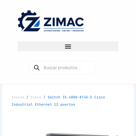
Ir
al
contenido
Búsqueda
de
productos
Inicio
/
Cisco
/ Switch IE-4000-8T4G-E Cisco
Industrial Ethernet 12 puertos