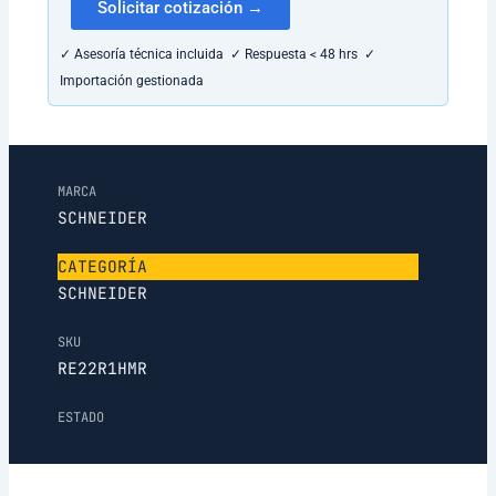
Solicitar cotización →
✓ Asesoría técnica incluida ✓ Respuesta < 48 hrs ✓
Importación gestionada
MARCA
SCHNEIDER
CATEGORÍA
SCHNEIDER
SKU
RE22R1HMR
ESTADO