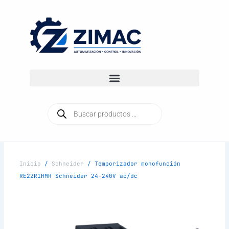
Ir
al
contenido
Búsqueda
de
productos
Inicio
/
Schneider
/ Temporizador monofunción
RE22R1HMR Schneider 24-240V ac/dc