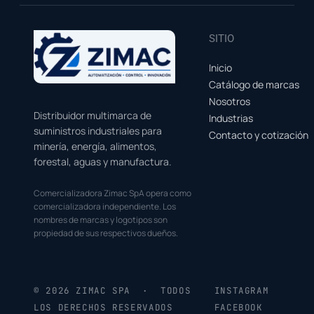
SITIO
Inicio
Catálogo de marcas
Nosotros
Distribuidor multimarca de
Industrias
suministros industriales para
Contacto y cotización
minería, energía, alimentos,
forestal, aguas y manufactura.
Comercializadora Zimac SpA opera como
comercializadora independiente. Los
nombres de marcas y logotipos son
propiedad de sus respectivos dueños.
© 2026 ZIMAC SPA · TODOS
INSTAGRAM
LOS DERECHOS RESERVADOS
FACEBOOK