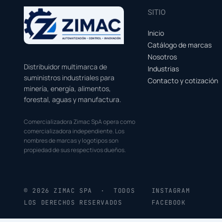
SITIO
Inicio
Catálogo de marcas
Nosotros
Distribuidor multimarca de
Industrias
suministros industriales para
Contacto y cotización
minería, energía, alimentos,
forestal, aguas y manufactura.
Comercializadora Zimac SpA opera como
comercializadora independiente. Los
nombres de marcas y logotipos son
propiedad de sus respectivos dueños.
© 2026 ZIMAC SPA · TODOS
INSTAGRAM
LOS DERECHOS RESERVADOS
FACEBOOK