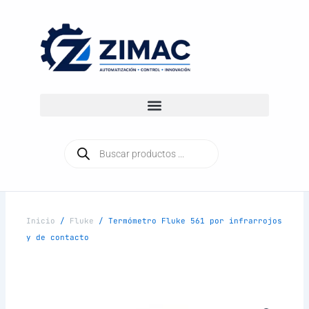
Ir
al
contenido
Búsqueda
de
productos
Inicio
/
Fluke
/ Termómetro Fluke 561 por infrarrojos
y de contacto