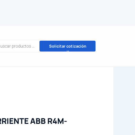
da
Solicitar cotización
→
tos
RIENTE ABB R4M-