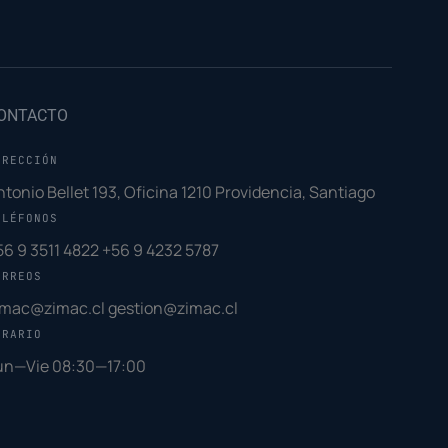
ONTACTO
IRECCIÓN
ntonio Bellet 193, Oficina 1210 Providencia, Santiago
ELÉFONOS
56 9 3511 4822
+56 9 4232 5787
ORREOS
imac@zimac.cl
gestion@zimac.cl
ORARIO
un—Vie 08:30—17:00