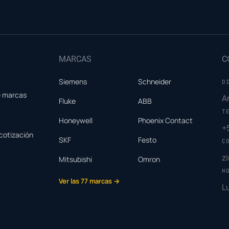
MARCAS
C
Siemens
Schneider
D
e marcas
A
Fluke
ABB
T
Honeywell
Phoenix Contact
+
cotización
SKF
Festo
C
z
Mitsubishi
Omron
H
Ver las 77 marcas →
L