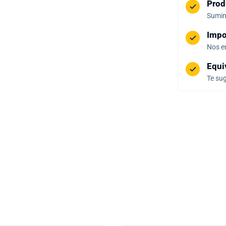
Prod
Sumini
Impo
Nos e
Equi
Te sug