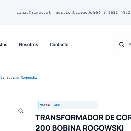
E
zimac@zimac.cl
|
gestion@zimac.cl
|
+56 9 3511 4822
Búsque
de
ctos
Nosotros
Contacto
produc
00 Bobina Rogowski
Marca:
ABB
TRANSFORMADOR DE COR
200 BOBINA ROGOWSKI