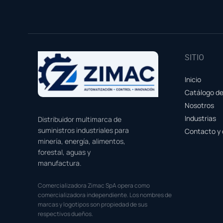
SITIO
Inicio
Catálogo d
Nosotros
Industrias
Distribuidor multimarca de
suministros industriales para
Contacto y 
minería, energía, alimentos,
forestal, aguas y
manufactura.
Comercializadora Zimac SpA opera como
comercializadora independiente. Los nombres de
marcas y logotipos son propiedad de sus
respectivos dueños.