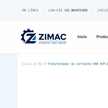
Ir
al
EN LÍNEA · LUN—VIE 08:30—17:00
| SANTIAGO · CHIL
contenido
Inicio
Produ
Inicio
/
ABB
/ Transformador de corriente ABB R4M-2