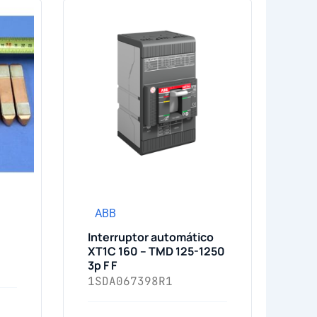
ABB
Interruptor automático
XT1C 160 – TMD 125-1250
3p F F
1SDA067398R1