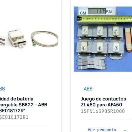
BB
ABB
idad de batería
Juego de contactos
cargable SB822 – ABB
ZL460 para AF460
SE018172R1
1SFN165903R1000
SE018172R1
Ver producto →