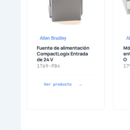
Allen Bradley
A
Fuente de alimentación
Mó
CompactLogix Entrada
ent
de 24 V
O
1769-PB4
17
Ver producto →