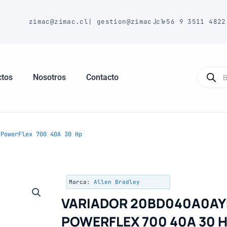
E
zimac@zimac.cl
|
gestion@zimac.cl
|
+56 9 3511 4822
Búsque
de
ctos
Nosotros
Contacto
produc
PowerFlex 700 40A 30 Hp
Marca:
Allen Bradley
VARIADOR 20BD040A0A
POWERFLEX 700 40A 30 