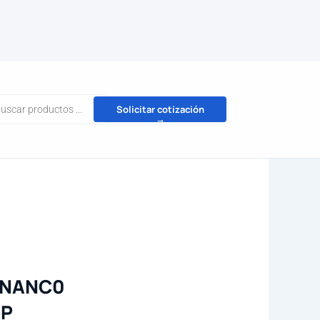
da
Solicitar cotización
→
tos
YNANC0
HP