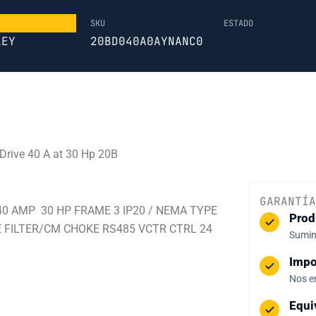
SKU
ESTADO
LEY
20BD040A0AYNANC0
rive 40 A at 30 Hp 20B
GARANTÍA
E 40 AMP 30 HP FRAME 3 IP20 / NEMA TYPE
Prod
 FILTER/CM CHOKE RS485 VCTR CTRL 24
Sumini
Impo
Nos e
Equi