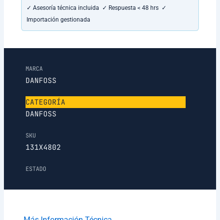
✓ Asesoría técnica incluida ✓ Respuesta < 48 hrs ✓
Importación gestionada
MARCA
DANFOSS
CATEGORÍA
DANFOSS
SKU
131X4802
ESTADO
Más Información Técnica