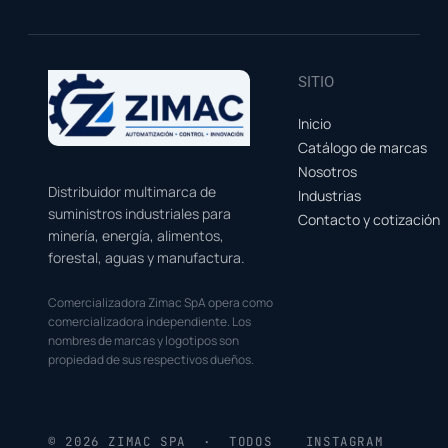
SITIO
Inicio
Catálogo de marcas
Nosotros
Distribuidor multimarca de
Industrias
suministros industriales para
Contacto y cotización
minería, energía, alimentos,
forestal, aguas y manufactura.
Comercializadora Zimac SpA opera como
comercializadora independiente. Los
nombres de marcas y logotipos son
propiedad de sus respectivos dueños.
© 2026 ZIMAC SPA · TODOS
INSTAGRAM