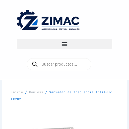
Ir
al
contenido
Búsqueda
de
productos
Inicio
/
Danfoss
/ Variador de frecuencia 131X4802
FC202