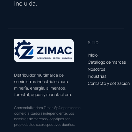
incluida.
SITIO
Inicio
Catálogo de marcas
Nosotros
Distribuidor multimarca de
Industrias
suministros industriales para
Contacto y cotización
minería, energía, alimentos,
forestal, aguas y manufactura.
Comercializadora Zimac SpA opera como
comercializadora independiente. Los
nombres de marcas y logotipos son
propiedad de sus respectivos dueños.