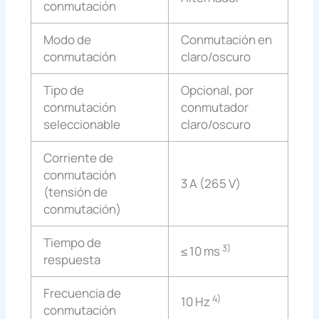
conmutación
Modo de
Conmutación en
conmutación
claro/oscuro
Tipo de
Opcional, por
conmutación
conmutador
seleccionable
claro/oscuro
Corriente de
conmutación
3 A (265 V)
(tensión de
conmutación)
Tiempo de
3)
≤ 10 ms
respuesta
Frecuencia de
4)
10 Hz
conmutación