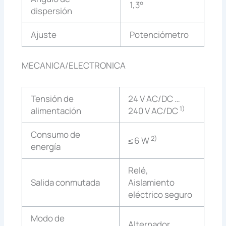
1,3°
dispersión
Ajuste
Potenciómetro
MECANICA/ELECTRONICA
Tensión de
24 V AC/DC …
1)
alimentación
240 V AC/DC
Consumo de
2)
≤ 6 W
energía
Relé,
Salida conmutada
Aislamiento
eléctrico seguro
Modo de
Alternador