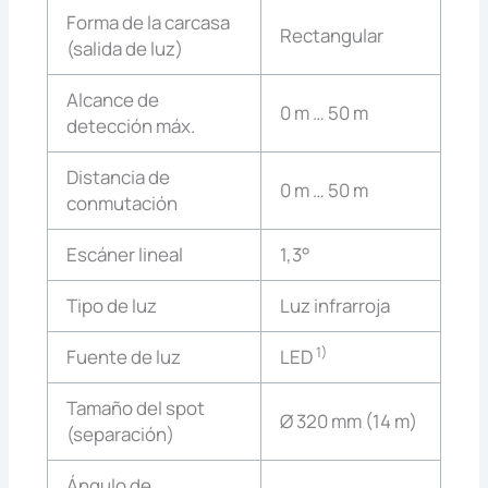
Forma de la carcasa
Rectangular
(salida de luz)
Alcance de
0 m … 50 m
detección máx.
Distancia de
0 m … 50 m
conmutación
Escáner lineal
1,3°
Tipo de luz
Luz infrarroja
1)
Fuente de luz
LED
Tamaño del spot
Ø 320 mm (14 m)
(separación)
Ángulo de