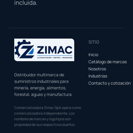
incluida.
SITIO
Inicio
Catálogo de marcas
Nosotros
Distribuidor multimarca de
Industrias
suministros industriales para
Contacto y cotización
minería, energía, alimentos,
forestal, aguas y manufactura.
Comercializadora Zimac SpA opera como
comercializadora independiente. Los
nombres de marcas y logotipos son
propiedad de sus respectivos dueños.