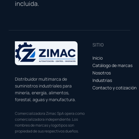
incluida.
SITIO
Inicio
Catálogo de marcas
Nosotros
Distribuidor multimarca de
Industrias
suministros industriales para
Contacto y cotización
minería, energía, alimentos,
forestal, aguas y manufactura.
Comercializadora Zimac SpA opera como
comercializadora independiente. Los
nombres de marcas y logotipos son
propiedad de sus respectivos dueños.