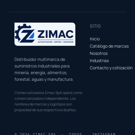
SITIO
Inicio
Catálogo de marcas
Nosotros
Distribuidor multimarca de
Industrias
suministros industriales para
Contacto y cotización
minería, energía, alimentos,
forestal, aguas y manufactura.
Comercializadora Zimac SpA opera como
comercializadora independiente. Los
nombres de marcas y logotipos son
propiedad de sus respectivos dueños.
© 2026 ZIMAC SPA · TODOS
INSTAGRAM