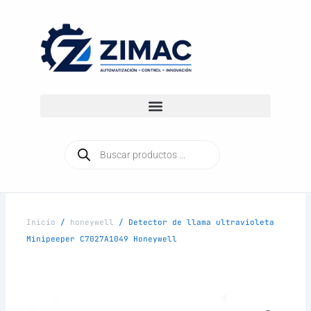
Ir
al
contenido
Búsqueda
de
productos
Inicio
/
honeywell
/ Detector de llama ultravioleta
Minipeeper C7027A1049 Honeywell