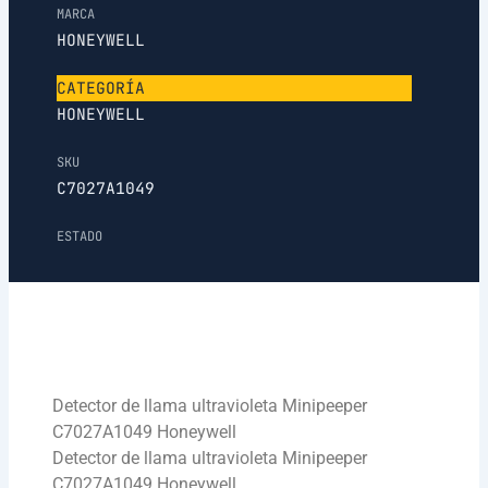
MARCA
HONEYWELL
CATEGORÍA
HONEYWELL
SKU
C7027A1049
ESTADO
Detector de llama ultravioleta Minipeeper
C7027A1049 Honeywell
Detector de llama ultravioleta Minipeeper
C7027A1049 Honeywell.