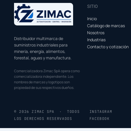
SITIO
Inicio
Catálogo de marcas
Nosotros
Distribuidor multimarca de
Industrias
suministros industriales para
Contacto y cotización
minería, energía, alimentos,
forestal, aguas y manufactura.
Comercializadora Zimac SpA opera como
comercializadora independiente. Los
nombres de marcas y logotipos son
propiedad de sus respectivos dueños.
© 2026 ZIMAC SPA · TODOS
INSTAGRAM
LOS DERECHOS RESERVADOS
FACEBOOK