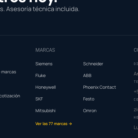
. Asesoría técnica incluida.
MARCAS
C
Siemens
Schneider
D
e marcas
A
Fluke
ABB
T
Honeywell
Phoenix Contact
+
cotización
SKF
Festo
C
z
Mitsubishi
Omron
H
Ver las 77 marcas →
L