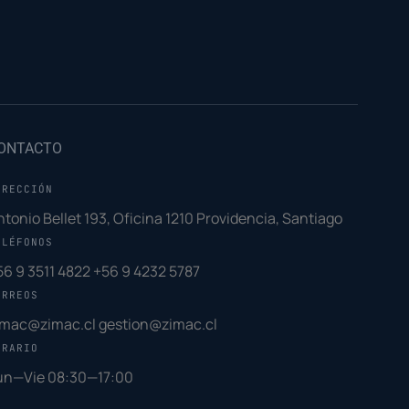
ONTACTO
IRECCIÓN
ntonio Bellet 193, Oficina 1210 Providencia, Santiago
ELÉFONOS
56 9 3511 4822
+56 9 4232 5787
ORREOS
imac@zimac.cl
gestion@zimac.cl
ORARIO
un—Vie 08:30—17:00