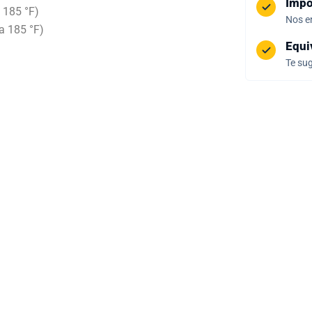
Impo
 185 °F)
Nos e
a 185 °F)
Equi
Te sug