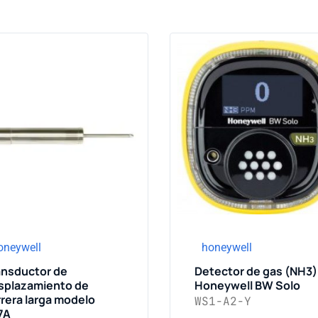
oneywell
honeywell
ansductor de
Detector de gas (NH3)
splazamiento de
Honeywell BW Solo
rrera larga modelo
WS1-A2-Y
7A