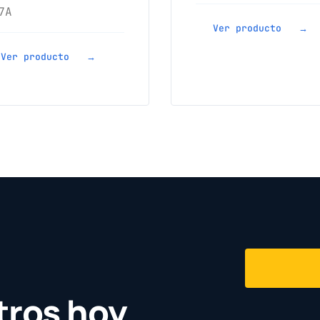
7A
Ver producto →
Ver producto →
tros hoy.