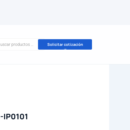
da
Solicitar cotización
→
tos
-IP0101