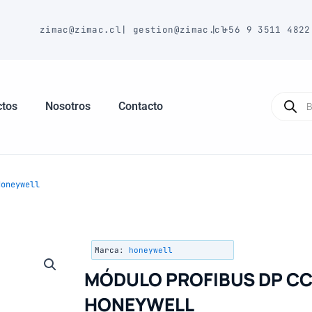
E
zimac@zimac.cl
|
gestion@zimac.cl
|
+56 9 3511 4822
Búsque
de
ctos
Nosotros
Contacto
produc
oneywell
Marca:
honeywell
MÓDULO PROFIBUS DP CC
HONEYWELL