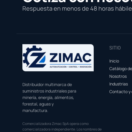
Respuesta en menos de 48 horas hábiles
SITIO
Inicio
Catálogo d
Nosotros
Industrias
Distribuidor multimarca de
suministros industriales para
Contacto y 
minería, energía, alimentos,
forestal, aguas y
manufactura.
Comercializadora Zimac SpA opera como
comercializadora independiente. Los nombres de