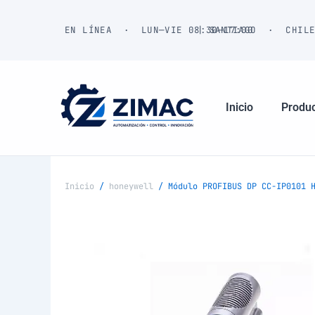
Ir
al
EN LÍNEA · LUN—VIE 08:30—17:00
| SANTIAGO · CHIL
contenido
Inicio
Produ
Inicio
/
honeywell
/ Módulo PROFIBUS DP CC-IP0101 H