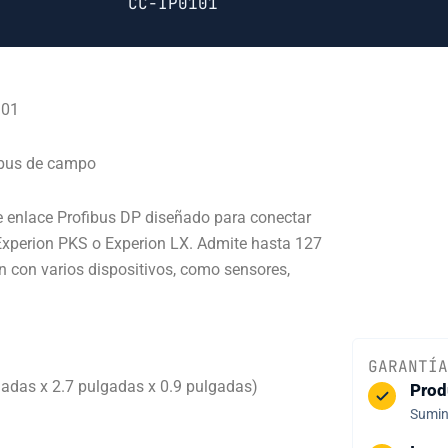
CC-IP0101
101
 bus de campo
 enlace Profibus DP diseñado para conectar
Experion PKS o Experion LX. Admite hasta 127
n con varios dispositivos, como sensores,
GARANTÍA
das x 2.7 pulgadas x 0.9 pulgadas)
Prod
Sumini