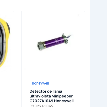
honeywell
Detector de llama
ultravioleta Minipeeper
C7027A1049 Honeywell
C7027A1049