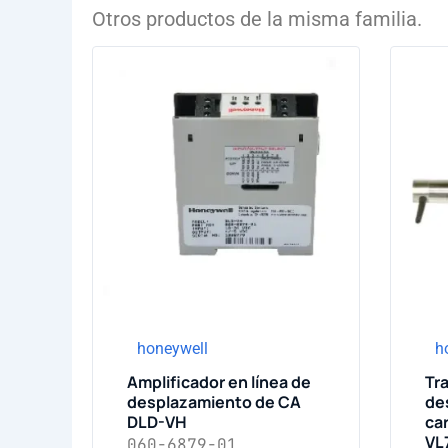
Otros productos de la misma familia.
honeywell
h
Amplificador en línea de
Tr
desplazamiento de CA
de
DLD-VH
ca
VL
060-6879-01