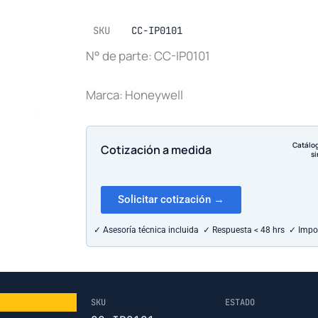
SKU
CC-IP0101
N° de parte: CC-IP0101
Marca: Honeywell
Catálo
Cotización a medida
si
Solicitar cotización →
✓ Asesoría técnica incluida ✓ Respuesta < 48 hrs ✓ Impo
SKU
ESTADO