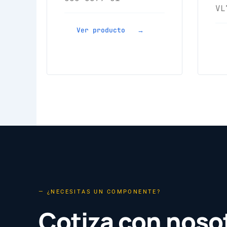
VL
Ver producto →
— ¿NECESITAS UN COMPONENTE?
Cotiza con noso